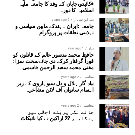
±کائیدو،جاپان کے وفد کا جامعہ ملیہ
گی۔
اسلامیہ کا دورہ
دلی این سی آر
2 years ago
جامعہ :ایران ۔ہندکے مابین سیاسی و
تہذیبی تعلقات پر پروگرام
بہار
1 year ago
حافظ محمد منصور عالم کے قاتلوں کو
فوراً گرفتار کرکے دی جائےسخت سزا :
مفتی محمد سعید الرحمن قاسمی
محاسبہ
2 years ago
بیاد گار ہلال و دل سیوہاروی کے زیر
اہتمام ساتواں آف لائن مشاعرہ
محاسبہ
2 years ago
جالے نگر پریشد اجلاس میں
ہنگامہ، 22 اراکین نے کیا بائیکاٹ