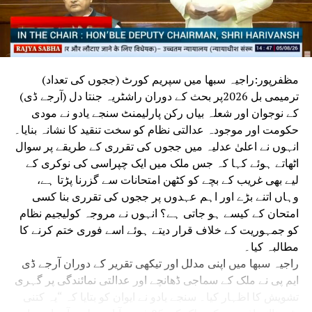
مظفرپور:راجیہ سبھا میں سپریم کورٹ (ججوں کی تعداد)
ترمیمی بل 2026پر بحث کے دوران راشٹریہ جنتا دل (آرجے ڈی)
کے نوجوان اور شعلہ بیاں رکن پارلیمنٹ سنجے یادو نے مودی
حکومت اور موجودہ عدالتی نظام کو سخت تنقید کا نشانہ بنایا۔
انہوں نے اعلیٰ عدلیہ میں ججوں کی تقرری کے طریقے پر سوال
اٹھاتے ہوئے کہا کہ جس ملک میں ایک چپراسی کی نوکری کے
لیے بھی غریب کے بچے کو کٹھن امتحانات سے گزرنا پڑتا ہے،
وہاں اتنے بڑے اور اہم عہدوں پر ججوں کی تقرری بنا کسی
امتحان کے کیسے ہو جاتی ہے؟ انہوں نے مروجہ کولیجیم نظام
کو جمہوریت کے خلاف قرار دیتے ہوئے اسے فوری ختم کرنے کا
مطالبہ کیا۔
راجیہ سبھا میں اپنی مدلل اور تیکھی تقریر کے دوران آرجے ڈی
ایم پی نے ملک کے سماجی ڈھانچے اور عدالتی نمائندگی پر گہری
تشویش کا اظہار کیا۔ سنجے یادو نے ایوان کو بتایا کہ “یہ کتنی