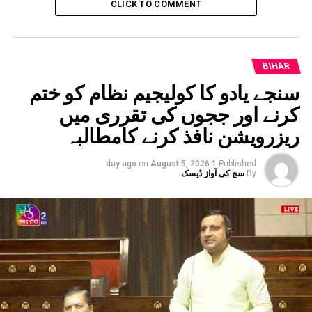
ا جگیر سے ہاوڑہ جانے والی ٹرین کوہری جھنڈی دکھائیں
CLICK TO COMMENT
ے کوشلیندر کمار
DON'T MISS
نئے صنعتی مرکز کے طور پر تیزی سے ابھر رہا
ہےبہار،ریاست میں سرمایہ کاری کے ایک نئے دور کاہوچکا
BIHAR
ہے آغاز،اہم تجاویز کودی گئی ہے منظوری:وزیراعلیٰ
سنجے یادو کا کولیجیم نظام کو ختم
کرنے اور ججوں کی تقرری میں
ریزرویشن نافذ کرنے کامطالبہ
on
August 5, 2026
1 day ago
Published
By
سچ کی آواز ڈیسک