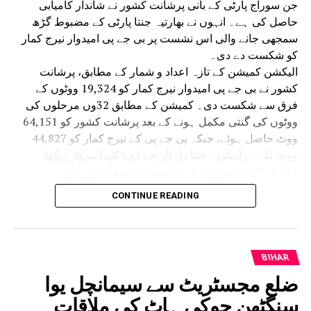
جن سوراج پارٹی کے بانی پرشانت کشور نے شاندار کامیابی
حاصل کی ہے۔ انہوں نے بھارتیہ جنتا پارٹی کے مضبوط گڑھ
سمجھی جانے والی اس نشست پر بی جے پی امیدوار نیرج کمار
کو شکست دے دی۔
الیکشن کمیشن کے تازہ اعداد و شمار کے مطابق، پرشانت
کشور نے بی جے پی امیدوار نیرج کمار کو 19,324 ووٹوں کے
فرق سے شکست دی۔ کمیشن کے مطابق 32وں مرحلوں کی
ووٹوں کی گنتی مکمل ہونے کے بعد پرشانت کشور کو 64,151
ووٹ حاصل ہوئے، جبکہ بی جے پی کے نیرج کمار کو 44,827
ووٹ ملے۔ راشٹریہ جنتا دل (آر جے ڈی) کی امیدوار ریکھا
کماری 14,273 ووٹوں کے ساتھ تیسرے مقام پر رہیں۔
بھارتیہ جنتا پارٹی کے صدر نتن نوین کے مضبوط سیاسی گڑھ
CONTINUE READING
بانکی پور میں جن سوراج پارٹی کے بانی پرشانت کشور نے بی
جے پی امیدوار نیرج سنہا کو بھاری فرق سے شکست دے دی۔
ووٹوں کی گنتی کے آغاز ہی سے پرشانت کشور مسلسل سبقت
بنائے رکھے، جو آخر تک برقرار رہی۔واضح رہے کہ بانکی پور
BIHAR
اسمبلی ضمنی انتخاب کے لیے 30 جولائی کو ووٹنگ ہوئی تھی،
ضلع مجسٹریٹ سے سیمانچل یوا
جس میں تقریباً 35 فیصد رائے دہندگان نے اپنے حقِ رائے دہی کا
سنگٹھن جوکی ہاٹ کی ملاقات
استعمال کیا تھا۔