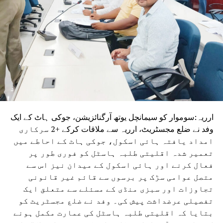
روک سکے۔
مسٹر کشور نے کہا کہ بہار کو ایک ایسے اچھے اور اہل وزیر
اعلیٰ کی ضرورت ہے جو معیاری تعلیم فراہم کرے، روزگار کے
مواقع پیدا کرے اور بہاریوں کے وقار کو بحال کرے۔انہوں نے
کسی متبادل لیڈر کا نام لیے بغیر کہا کہ ان کی مخالفت کسی
فرد یا پارٹی سے نہیں بلکہ’’کمزور قیادت‘‘سے ہے۔ وزیر اعلیٰ
مسٹر چودھری کا نام لیے بغیر ان کی طرف اشارہ کرتے ہوئے
انہوں نے الزام لگایا کہ ان سے لوگ اچھی طرح واقف ہیں اور
اگر ایسی ہی قیادت برقرار رہی تو بہار کی ترقی پر برا اثر پڑے
ارریہ:سوموار کو سیمانچل یوتھ آرگنائزیشن، جوکی ہاٹ کے ایک
گا۔
وفد نے ضلع مجسٹریٹ، ارریہ سے ملاقات کرکے +2 سرکاری
امداد یافتہ ہائی اسکول، جوکی ہاٹ کے احاطے میں
تعمیر شدہ اقلیتی طلبہ ہاسٹل کو فوری طور پر
فعال کرنے اور ہائی اسکول کے میدان نیز اس سے
متصل عوامی سڑک پر برسوں سے قائم غیر قانونی
تجاوزات اور سبزی منڈی کے مسئلے سے متعلق ایک
تفصیلی عرضداشت پیش کی۔ وفد نے ضلع مجسٹریٹ کو
بتایا کہ اقلیتی طلبہ ہاسٹل کی عمارت مکمل ہونے