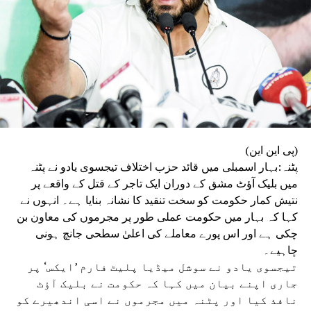
(پی این این)
پٹنہ:بہار اسمبلی میں قائد حزب اختلاف تیجسوی یادو نے پٹنہ
میں بلیک آؤٹ مشق کے دوران ایک تاجر کے قتل کے واقعے پر
نتیش کمار حکومت کو سخت تنقید کا نشانہ بنایا ہے۔ انہوں نے
کہا کہ بہار میں حکومت عملی طور پر مجرموں کی معاون بن
چکی ہے اور اس پورے معاملے کی اعلیٰ سطحی جانچ ہونی
چاہیے۔
تیجسوی یادو نے سوشل میڈیا پلیٹ فارم ’ایکس‘ پر
جاری اپنے بیان میں کہا کہ حکومت نے بلیک آؤٹ
نافذ کیا اور پٹنہ میں مجرموں نے اسی اندھیرے کو