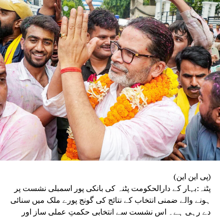
تیزی سے وائرل ہو رہی ہے اور سیاسی حلقوں میں اس
پر گہما گہمی شروع ہو گئی ہے۔
(پی این این)
پٹنہ:بہار کے دارالحکومت پٹنہ کی بانکی پور اسمبلی نشست پر
ہونے والے ضمنی انتخاب کے نتائج کی گونج پورے ملک میں سنائی
دے رہی ہے۔ اس نشست سے انتخابی حکمتِ عملی ساز اور