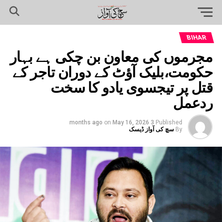
BIHAR
مجرموں کی معاون بن چکی ہے بہار
حکومت،بلیک آؤٹ کے دوران تاجر کے
قتل پر تیجسوی یادو کا سخت
ردعمل
on
May 16, 2026
3 months ago
Published
By
سچ کی آواز ڈیسک