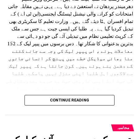
دھرمیندر پردھان نے استعفیٰ دے دیا ہے۔ یہی نہیں مقابلہ جاتی
امتحانات کو کرانے والی نیشنل ٹیسٹنگ ایجنسی(این ٹی اے ) کے
تمام افسران ہٹا دیئے گئے ہیں۔ وزارت تعلیم کا سکریٹری بھی
تبدیل کردیا گیا ہے۔ یہ طلبا کی ایسی جیت ہے جس سے ملک
کے کرپٹ تعلیمی نظام میں تبدیلی آئے گی جو دو دہائی سے
بدترین بدعنوانی کا شکار تھا۔ دس برسوں میں پیپر لیک کے 152
معاملات ہوئے ، اس پیپر لیک کی وجہ سے جانے کتنے
منا بھائی میڈیکل خطے میں پہنچ کر انسانی جانوں
کے دشمن بنے ہوئے ہیں۔ کون جانتا ہے کہ پیپر لیک
سے لاکھوں اہل طلبا اپنی منزل نہیں پاسکے۔ طلبا
کی جیت ایک ایسی تاریخی جیت ہے جس سے ہندوستان کی
بے بس جمہوریت کی رگوں میں حوصلے کی کرن پیدا
ہوئی ہے۔ ملک میں نفرت کے شکاریوں کے بجائے اب
CONTINUE READING
محبت کے پجاریوں کا پرچم بلند ہواہے۔ طلبا نے
ہندوستان کی جمہوریت کو آزاد کرکے عوام کے دلوں
سے خوف نکال دیا ہے اور انھیں زبان دے دی ہے ۔دس
برسوں بعد احساس ہوا ہے کہ ہمارے سنسکار واقدار
محاسبہ
کے اندر ابھی جان باقی ہے۔ ابھی ہندوستان زندہ