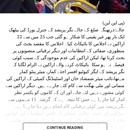
(پی این این
)
جالے:دربھنگہ ضلع کے جالے نگر پریشد کے جنرل بورڈ کی بیٹھک
ایک بار پھر غیر یقینی کا شکار ہو گئی جب 25 میں سے 22
اراکین نے اجلاس کا بائیکاٹ کیا۔ اجلاس کا مقصد بجٹ کی
منظوری، صفائی کے انتظامات اور دیگر ترقیاتی منصوبوں پر
بحث کرنا تھا، لیکن اراکین کی عدم موجودگی کے سبب کوئی
فیصلہ نہ ہو سکا۔بائیکاٹ کرنے والے اراکین نے الزام لگایا کہ
نگر پریشد کے ایگز کیوٹیو افسر اجئے کمار، میئر پنٹو کمار
مہتھا،نائب میئر شمشاد خان اور اسٹینڈنگ کمیٹی کے اراکین کی
منمانی اور ملی بھگت سے کام کئے جارہے ہیں۔دیگر اراکین سے
کوئی مشورے نہیں لئے جاتے اور ان کے کاموں کو یکسر نظر
انداز کیا جارہا ہے جس کا نتیجہ ہے کہ گزشتہ 15 مہینوں سے
نگر پریشد میں کوئی ترقیاتی کام انجام نہیں دیا جا رہا ہے۔
سڑکوں کی خستہ حالت، صفائی کے ناقص انتظامات اور عوامی
فلاح کے منصوبے تعطل کا شکار ہیں۔ اس کے باوجود انتظامیہ
کی جانب سے کوئی خاطر خواہ اقدامات نہیں کیے گئے۔
CONTINUE READING