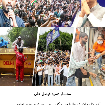
انتظامیہ سے اپیل کی ہے کہ وہ ذاتی اختلافات سے
بالاتر ہو کر عوام کے مسائل کے حل کے لیے متحد ہو
جائیں۔پوچھے جانے پر ایگز کیوٹیو افسر اجئے
کمار نے بتایا کہ وہ میٹنگ میں لئے جانے والے
تجویز کے مطابق نگر پریشد حلقے کی ترقی کے لئے
کام کررہے ہیں۔ان پر منحرف گروپ کے ذریعہ لگایا
جارہا الزام بے بنیاد ہے۔
RELATED TOPICS:
UP NEX
سی سیاہ سمندر سے نور نکلے گا
DON'T MISS
بیاد گار ہلال و دل سیوہاروی کے زیر اہتمام ساتواں آف
لائن مشاعرہ
محسابہ:سید فیصل علی
آخر کا رملک کے طلبا جیت گئے ہیں۔ مرکزی وزیر تعلیم