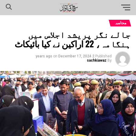
محاسبہ
جالے نگر پریشد اجلاس میں
ہنگامہ، 22 اراکین نے کیا بائیکاٹ
on
December 17, 2024
2 years ago
Published
sachkiawaz
By