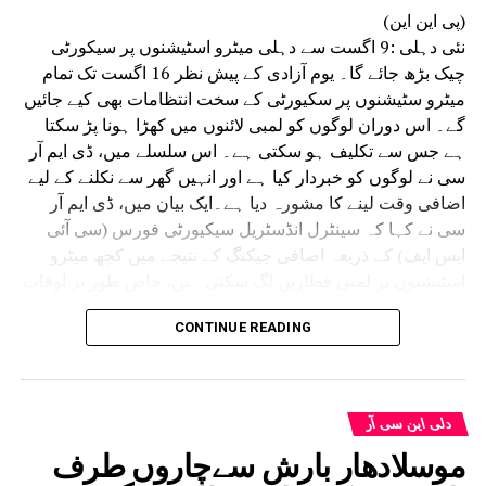
درمیان بہتر تعامل جیسے اقدامات اٹھائے ہیں۔
(پی این این)
انہوں نے کہا کہ سائنسی تحقیقات موثر فوجداری
نئی دہلی :9 اگست سے دہلی میٹرو اسٹیشنوں پر سیکورٹی
نظامِ انصاف کی ریڑھ کی ہڈی ہے۔ وقت پر کی جانے
چیک بڑھ جائے گا۔ یوم آزادی کے پیش نظر 16 اگست تک تمام
والی فارنسک تحقیقات سے مقدمات میں ہونے والی
میٹرو سٹیشنوں پر سکیورٹی کے سخت انتظامات بھی کیے جائیں
تاخیر کو کم کرنے کے ساتھ ساتھ شہریوں کو جلد
گے۔ اس دوران لوگوں کو لمبی لائنوں میں کھڑا ہونا پڑ سکتا
انصاف دلانے میں بھی مدد ملتی ہے۔
ہے جس سے تکلیف ہو سکتی ہے۔ اس سلسلے میں، ڈی ایم آر
سی نے لوگوں کو خبردار کیا ہے اور انہیں گھر سے نکلنے کے لیے
اضافی وقت لینے کا مشورہ دیا ہے۔ایک بیان میں، ڈی ایم آر
سی نے کہا کہ سینٹرل انڈسٹریل سیکیورٹی فورس (سی آئی
ایس ایف) کے ذریعہ اضافی چیکنگ کے نتیجے میں کچھ میٹرو
اسٹیشنوں پر لمبی قطاریں لگ سکتی ہیں، خاص طور پر اوقات
کے دوران۔ مسافروں کو مشورہ دیا جاتا ہے کہ وہ اس کے
CONTINUE READING
مطابق اپنے سفر کی منصوبہ بندی کریں اور اس مدت کے دوران
اضافی سفر کا وقت دیں۔
سوشل میڈیا پلیٹ فارم X پر اس معلومات کا اشتراک
کرتے ہوئے، DMRC نے کہا، “15 اگست 2026 کو یوم آزادی
دلی این سی آر
سے پہلے سخت حفاظتی انتظامات کے پیش نظر، CISF 9 اگست
موسلادھار بارش سےچاروں طرف
2026 (اتوار) سے تمام میٹرو اسٹیشنوں پر مسافروں کی