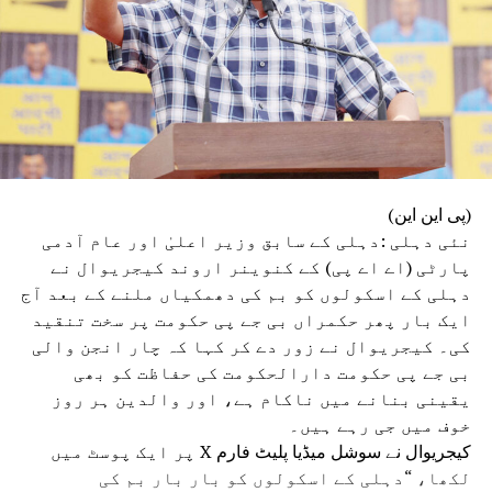
(پی این این)
نئی دہلی :دہلی کے سابق وزیر اعلیٰ اور عام آدمی
پارٹی (اے اے پی) کے کنوینر اروند کیجریوال نے
دہلی کے اسکولوں کو بم کی دھمکیاں ملنے کے بعد آج
ایک بار پھر حکمراں بی جے پی حکومت پر سخت تنقید
کی۔ کیجریوال نے زور دے کر کہا کہ چار انجن والی
بی جے پی حکومت دارالحکومت کی حفاظت کو بھی
یقینی بنانے میں ناکام ہے، اور والدین ہر روز
خوف میں جی رہے ہیں۔
کیجریوال نے سوشل میڈیا پلیٹ فارم X پر ایک پوسٹ میں
لکھا، “دہلی کے اسکولوں کو بار بار بم کی