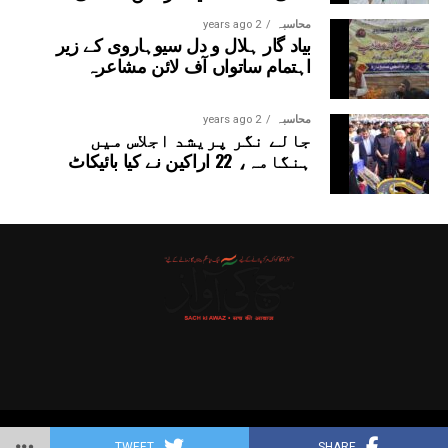
محاسبہ
2 years ago
بیاد گار ہلال و دل سیوہاروی کے زیر
اہتمام ساتواں آف لائن مشاعرہ
محاسبہ
2 years ago
جالے نگر پریشد اجلاس میں
ہنگامہ، 22 اراکین نے کیا بائیکاٹ
Copyright © 2025 Probitas News Network
TWEET
SHARE