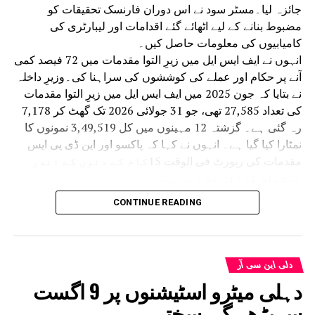
جائزہ لیا۔مسٹر سود نے اس دوران فارنسک تحقیقات کو
مضبوط بنانے کے لیے اٹھائے گئے اقدامات اور لیبارٹری کی
کامیابیوں کی معلومات حاصل کیں۔
انہوں نے ایف ایس ایل میں زیرِ التوا مقدمات میں 72 فیصد کمی
آنے پر حکام اور عملے کی کوششوں کی سراہنا کی۔وزیرِ داخلہ
نے بتایا کہ جون 2025 میں ایف ایس ایل میں زیرِ التوا مقدمات
کی تعداد 27,585 تھی، جو 31 جولائی 2026 تک گھٹ کر 7,178
رہ گئی ہے۔ گزشتہ 12 مہینوں میں کل 3,49,519 نمونوں کا
نمٹارا کیا گیا ہے۔ انہوں نے کہا کہ پاکسو اور این ڈی پی ایس
مقدمات کی رپورٹ فی الوقت 15کام کے دنوں کے اندر
دستیاب کرائی جا رہی ہے۔
نومبر 2025 سے لیبارٹری میں ہر مہینے 3,000 سے زائد
CONTINUE READING
مقدمات کی جانچ کی صلاحیت حاصل کی جا رہی ہے۔
انہوں نے کہا کہ وزیر اعظم نریندر مودی اور وزیرِ
داخلہ امت شاہ کی رہنمائی میں ایف ایس ایل کو
سائنسی اور انسانی وسائل کے سطح پر مسلسل جدید
دلی این سی آر
بنایا جا رہا ہے۔
دہلی میٹرو اسٹیشنوں پر 9 اگست
سال 2025 میں مقدمات کی جانچ اور رپورٹنگ کے لیے 247
سےبڑھے گی سختی
سائنسی عملے کی ٹھیکے کی بنیاد (کنٹریکٹ) پر مشن موڈ میں