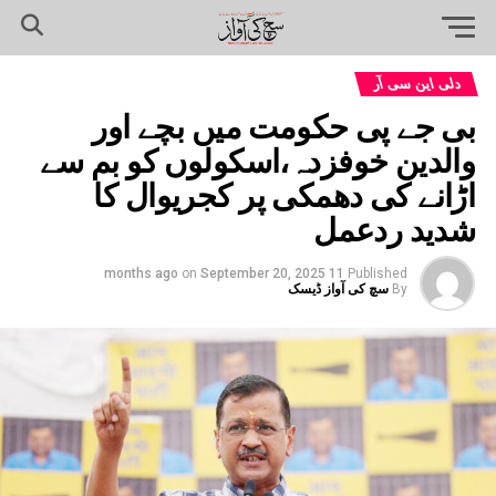
دلی این سی آر
بی جے پی حکومت میں بچے اور
والدین خوفزدہ،اسکولوں کو بم سے
اڑانے کی دھمکی پر کجریوال کا
شدید ردعمل
on
September 20, 2025
11 months ago
Published
By
سچ کی آواز ڈیسک