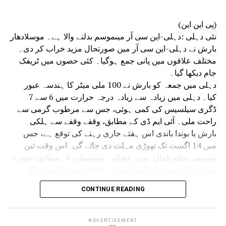
شرکت کی۔حکام نے بتایا کہ میٹنگ میں قانون نافذ کرنے والے
اداروں کے درمیان بہتر ہم آہنگی کے ذریعے یوم آزادی کی
(پی این این)
تقریبات کو ہموار اور واقعات سے پاک کرنے کو یقینی بنانے پر
نئی دہلی :دہلی-این سی آر میںموسم بدلنے والا ہے۔ موسلادھار
زور دیا گیا۔
بارش نے دہلی-این سی آر میں صورتحال مزید خراب کر دی۔
مختلف علاقوں میں پانی جمع ہوگیا۔ کئی حصوں میں ٹریفک
جام دیکھا گیا۔
دہلی میں جمعہ کو بارش نے 100 ملی میٹر کا ہندسہ عبور
کیا۔ دہلی میں زیادہ سے زیادہ درجہ حرارت میں 6 سے 7
ڈگری سیلسیس کی کمی ہوئی، جس سے مرطوب گرمی سے
راحت ملی۔ آئی ایم ڈی کے مطابق، وقفے وقفے سے ہلکی
بارش یا بوندا باندی اس ہفتے جاری رہنے کی توقع ہے، جس
میں 14 اگست تک تھوڑی مہلت دی جائے گی۔اس وقت تین
موسمی نظام فعال ہیں۔ محکمہ موسمیات کے مطابق، جنوب
مغربی اتر پردیش اور آس پاس کے علاقوں میں کم دباؤ کا
علاقہ کمزور ہوگیا ہے، لیکن اس سے منسلک سائیکلونک
CONTINUE READING
سرکولیشن اب شمال مشرقی راجستھان اور آس پاس کے
علاقوں میں سرگرم ہے۔ مانسون کی گرت دہلی، سدھی اور
دیگھا سے بھی گزر رہی ہے، جو مشرقی وسطی خلیج بنگال تک
ADVERTISEMENT