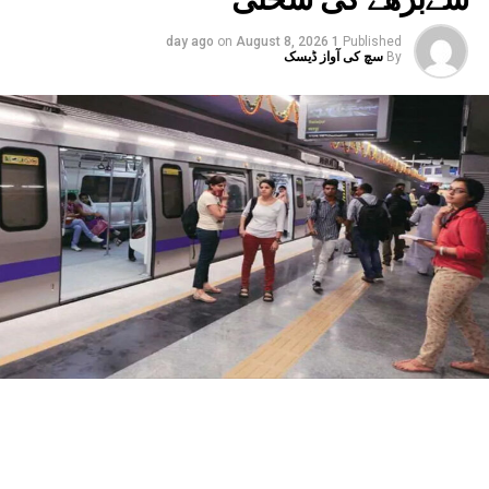
بھرتی کی گئی۔ اس کے علاوہ جائے وقوعہ کی جانچ اور دیگر
on
August 8, 2026
1 day ago
Published
فارنسک کاموں کے لیے 90 ایم ایس سی اہل انٹرمز کو 30
By
سچ کی آواز ڈیسک
ہزار روپے ماہانہ اسٹائپنڈ پر مقرر کرنے کی پہل
کی گئی ہے۔انہوں نے بتایا کہ ایف ایس ایل کو جدید
ترین بنانے کے لیے ضروری مشینری، سائنسی آلات،
سائبر ورک اسٹیشن اور استعمال کی اشیاء کی
خریداری کی گئی ہے۔
دہلی پولیس کی چھ رینجز اور 15 اضلاع میں نئے فوجداری
قوانین کے مطابق جائے وقوعہ پر فوری سائنسی
امداد دستیاب کرانے کے لیے فارنسک ماہرین
تعینات کیے گئے ہیں۔ مختلف رینجز میں فارنسک
ٹیموں کے استعمال کے لیے چھ موبائل فارنسک وین
بھی خریدی اور فعال کی جا رہی ہیں۔مسٹر سود نے
کہا کہ زیرِ التوا مقدمات کو کم کرنے کے لیے ایف
ایس ایل نے بہتر انسانی وسائل کے انتظام، توسیع
شدہ اور لچکدار کام کے اوقات، ہفتہ وار چھٹیوں
میں کام، عملے کے لیے نقل و حمل، سکیورٹی و کھانے
کا انتظام، اسٹاف روٹیشن اور مختلف ڈویژنوں کے