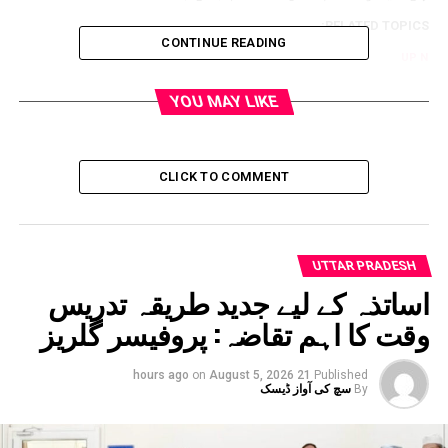
RELATED TOPICS:
CONTINUE READING
UP NEX
سی ایم ڈیش بورڈ میں رام پور پولیس 9ویں بار ریاست
یں مسلسل سرفہرست
YOU MAY LIKE
DON'T MISS
جامعہ :ایران ۔ہندکے مابین سیاسی و تہذیبی تعلقات پر
پروگرام
CLICK TO COMMENT
UTTAR PRADESH
اساتذہ کے لیے جدید طریقہ تدریس
وقت کا اہم تقاضہ: پروفیسر گلریز
on
August 5, 2026
21 hours ago
Published
By
سچ کی آواز ڈیسک