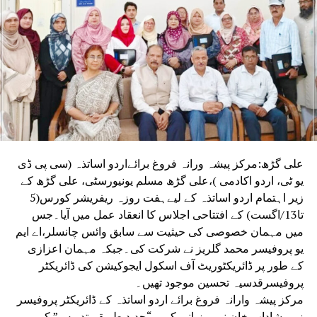
علی گڑھ:مرکز پیشہ ورانہ فروغ برائےاردو اساتذہ (سی پی ڈی
یو ٹی، اردو اکادمی )،علی گڑھ مسلم یونیورسٹی، علی گڑھ کے
زیر اہتمام اردو اساتذہ کے لیےہفت روزہ ریفریشر کورس(5
تا13/اگست) کے افتتاحی اجلاس کا انعقاد عمل میں آیا۔جس
میں مہمان خصوصی کی حیثیت سے سابق وائس چانسلر،اے ایم
یو پروفیسر محمد گلریز نے شرکت کی۔جبکہ مہمان اعزازی
کے طور پر ڈائریکٹوریٹ آف اسکول ایجوکیشن کی ڈائریکٹر
پروفیسرقدسیہ تحسین موجود تھیں۔
مرکز پیشہ وارانہ فروغ برائے اردو اساتذہ کے ڈائریکٹر پروفیسر
زبیر شاداب خان نے میزبانی کی۔ “جدید طریقہ تدریس” کے