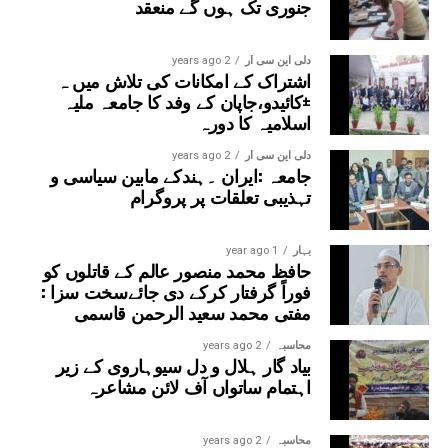
جنوری تک ہوں گے منعقد
دلی این سی آر
2 years ago
اشتراک کے امکانات کی تلاش میں ہ
±کائیدو،جاپان کے وفد کا جامعہ ملیہ
اسلامیہ کا دورہ
دلی این سی آر
2 years ago
جامعہ :ایران ۔ہندکے مابین سیاسی و
تہذیبی تعلقات پر پروگرام
بہار
1 year ago
حافظ محمد منصور عالم کے قاتلوں کو
فوراً گرفتار کرکے دی جائےسخت سزا :
مفتی محمد سعید الرحمن قاسمی
محاسبہ
2 years ago
بیاد گار ہلال و دل سیوہاروی کے زیر
اہتمام ساتواں آف لائن مشاعرہ
محاسبہ
2 years ago