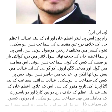
(پی این این)
رام پور: ایس پی لیڈر اعظم خان اور ان کے بیٹے عبداللہ اعظم
خان کے خلاف درج تین مقدمات کی سماعت نہیں ہو سکی۔
تینوں کیسز میں مختلف تاریخیں موصول ہوئی ہیں۔ایس پی
رہنما اعظم خان کے خلاف تھانہ سول لائنز میں درج کوالٹی بار
پر قبضے کے کیس کی کوئی سماعت نہیں ہوئی۔اس معاملے
میں گواہ اور مدعی گگن اروڑہ کو گواہی کے لیے عدالت میں
پیش ہونا تھا لیکن وہ عدالت میں حاضر نہیں ہوئے جس پر
کیس کی سماعت نہ ہوسکی۔ عدالت نے آئندہ سماعت کے لیے
25 اپریل کی تاریخ مقرر کی ہے۔ اس کے علاوہ اعظم خان کے
بیٹے عبداللہ اعظم کے خلاف درج دو پین کارڈ اور دو پاسپورٹ
کے معاملے میں بھی سماعت نہیں ہو سکی۔ ان دونوں کیسوں
کی سماعت 16 اپریل کو ہوگی۔ پاسپورٹ کیس میں ایس
پی لیڈر اعظم خان کا نام بھی ہے۔