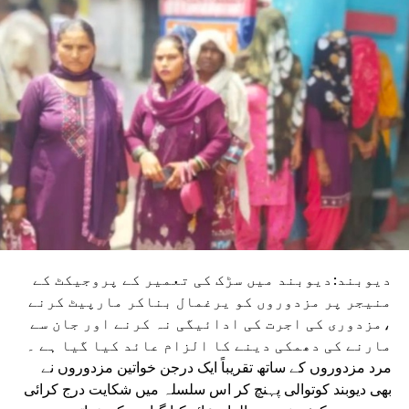
دیوبند:دیوبند میں سڑک کی تعمیر کے پروجیکٹ کے
منیجر پر مزدوروں کو یرغمال بناکر مارپیٹ کرنے
،مزدوری کی اجرت کی ادائیگی نہ کرنے اور جان سے
مارنے کی دھمکی دینے کا الزام عائد کیا گیا ہے ۔
مرد مزدوروں کے ساتھ تقریباً ایک درجن خواتین مزدوروں نے
بھی دیوبند کوتوالی پہنچ کر اس سلسلہ میں شکایت درج کرائی