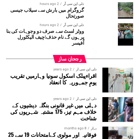
مہینہ کے تقریباً 42؍ ہزار روپے اور فی الحال کی جانے والی
دلی این سی آر
2 hours ago
گروگرام میں بارش سے سیلاب جیسی
11؍ دنوں کی مزدوری کے 56؍ ہزار روپے پروجیکٹ
صورتحال
منیجر نے ادا نہیں کئے ۔خواتین مزدوروں کا کہنا
ہے کہ مزدوری کی رقم مانگنے پر ان کے ساتھ
دلی این سی آر
2 hours ago
ووٹر لسٹ سے صرف دو وجوہات کی بنا
بدسلوکی کی گئی اور گالیاں دی گئیں ۔پولیس نے
پرہوں گے نام حذف:چیف الیکٹورل
پروجیکٹ منیجر اور اس کے ساتھیوں کے خلاف ملنے
آفیسر
والے تحریر کی بنیاد پر معاملہ درج کرکے جانچ
شروع کردی ہے ۔
رجحان ساز
دلی این سی آر
2 years ago
اقراءپبلک اسکول سونیا وہارمیں تقریب
یومِ جمہوریہ کا انعقاد
دلی این سی آر
2 years ago
دہلی میں غیر قانونی بنگلہ دیشیوں کے
خلاف مہم تیز، 175 مشتبہ شہریوں کی
شناخت
بہار
8 months ago
فوقانیہ اور مولوی کےامتحانات 19 سے 25