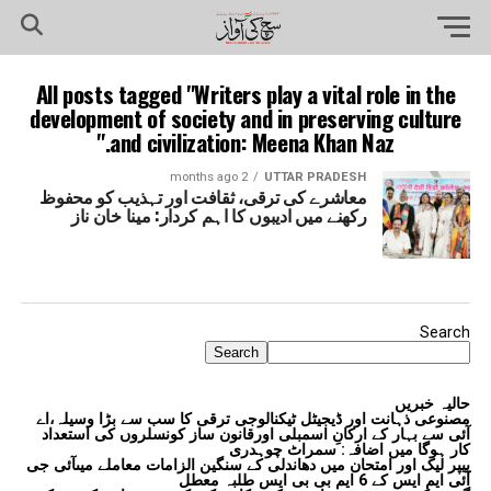
All posts tagged "Writers play a vital role in the
development of society and in preserving culture
and civilization: Meena Khan Naz."
2 months ago
UTTAR PRADESH
معاشرے کی ترقی، ثقافت اور تہذیب کو محفوظ
رکھنے میں ادیبوں کا اہم کردار: مینا خان ناز
Search
Search
حالیہ خبریں
مصنوعی ذہانت اور ڈیجیٹل ٹیکنالوجی ترقی کا سب سے بڑا وسیلہ،اے
آئی سے بہار کے ارکانِ اسمبلی اورقانون ساز کونسلروں کی استعداد
کار ہوگا میں اضافہ: سمراٹ چوہدری
پیپر لیک اور امتحان میں دھاندلی کے سنگین الزامات معاملے میںآئی جی
آئی ایم ایس کے 6 ایم بی بی ایس طلبہ معطل