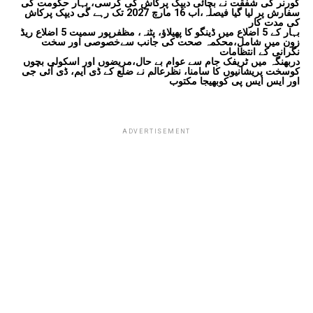
گورنر کی شفقت نے بچائی دیپک پرکاش کی کرسی، بہار حکومت کی
سفارش پر لیا گیا فیصلہ،اب 16 مارچ 2027 تک رہے گی دیپک پرکاش
کی مدت کار
بہار کے 5 اضلاع میں ڈینگو کا پھیلاؤ، پٹنہ، مظفرپور سمیت 5 اضلاع ریڈ
زون میں شامل،محکمہ صحت کی جانب سےخصوصی اور سخت
نگرانی کے انتظامات
دربھنگہ میں ٹریفک جام سے عوام بے حال،مریضوں اور اسکولی بچوں
کوسخت پریشانیوں کا سامنا، نظرعالم نے ضلع کے ڈی ایم، ڈی آئی جی
اور ایس ایس پی کوبھیجا مکتوب
ADVERTISEMENT