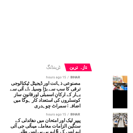
تازہ ترین
ٹرینڈنگ
15 hours ago
BIHAR
مصنوعی ذہانت اور ڈیجیٹل ٹیکنالوجی
ترقی کا سب سے بڑا وسیلہ،اے آئی سے
بہار کے ارکانِ اسمبلی اورقانون ساز
کونسلروں کی استعداد کار ہوگا میں
اضافہ: سمراٹ چوہدری
15 hours ago
BIHAR
پیپر لیک اور امتحان میں دھاندلی کے
سنگین الزامات معاملے میںآئی جی آئی
ایم ایس کے 6 ایم بی بی ایس طلبہ