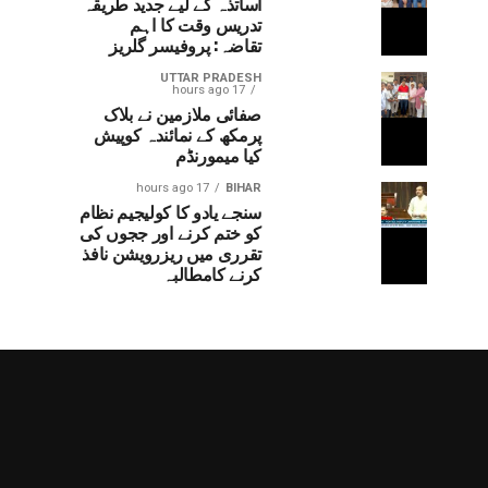
اساتذہ کے لیے جدید طریقہ
تدریس وقت کا اہم
تقاضہ: پروفیسر گلریز
UTTAR PRADESH
17 hours ago
صفائی ملازمین نے بلاک
پرمکھ کے نمائندہ کوپیش
کیا میمورنڈم
17 hours ago
BIHAR
سنجے یادو کا کولیجیم نظام
کو ختم کرنے اور ججوں کی
تقرری میں ریزرویشن نافذ
کرنے کامطالبہ