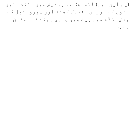
(پی این این) لکھنؤ:اتر پردیش میں آئندہ تین
دنوں کے دوران بندیل کھنڈ اور پوروانچل کے
بعض اضلاع میں ہیٹ ویو جاری رہنے کا امکان
ہے،...