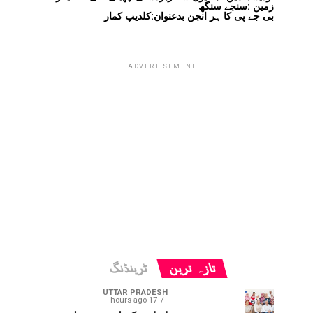
زمین :سنجے سنگھ
بی جے پی کا ہر انجن بدعنوان:کلدیپ کمار
ADVERTISEMENT
تازہ ترین
ٹرینڈنگ
UTTAR PRADESH
17 hours ago