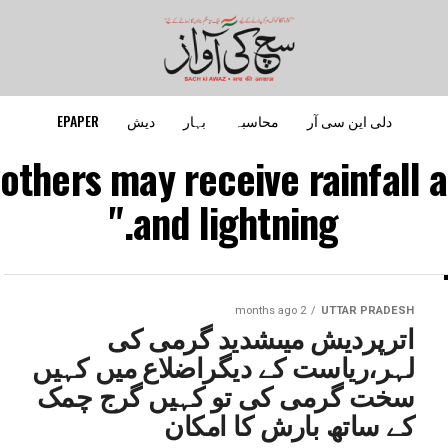
دلی این سی آر
محاسبہ
بہار
دیش
EPAPER
e others may receive rainfall
and lightning."
2 months ago
UTTAR PRADESH
اترپردیش میںشدید گرمی کی
لہر،ریاست کے دیگراضلاع میں کہیں
سخت گرمی کی تو کہیں گرج چمک
کے ساتھ بارش کا امکان