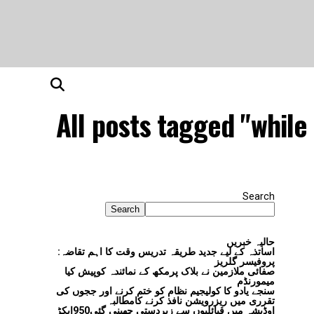
All posts tagged "whil
Search
Search
حالیہ خبریں
اساتذہ کے لیے جدید طریقہ تدریس وقت کا اہم تقاضہ:
پروفیسر گلریز
صفائی ملازمین نے بلاک پرمکھ کے نمائندہ کوپیش کیا
میمورنڈم
سنجے یادو کا کولیجیم نظام کو ختم کرنے اور ججوں کی
تقرری میں ریزرویشن نافذ کرنے کامطالبہ
اوڈیشہ میں قبائلیوں سے زبردستی چھینی گئی950ایکڑ