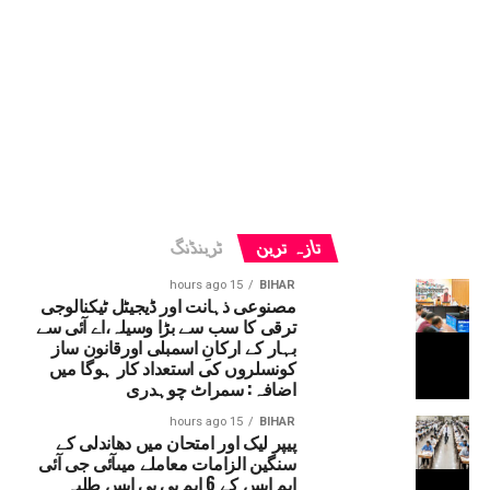
تازہ ترین
ٹرینڈنگ
15 hours ago
BIHAR
مصنوعی ذہانت اور ڈیجیٹل ٹیکنالوجی
ترقی کا سب سے بڑا وسیلہ،اے آئی سے
بہار کے ارکانِ اسمبلی اورقانون ساز
کونسلروں کی استعداد کار ہوگا میں
اضافہ: سمراٹ چوہدری
15 hours ago
BIHAR
پیپر لیک اور امتحان میں دھاندلی کے
سنگین الزامات معاملے میںآئی جی آئی
ایم ایس کے 6 ایم بی بی ایس طلبہ