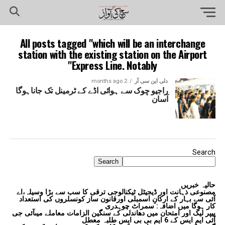
All posts tagged "which will be an interchange
station with the existing station on the Airport
Express Line. Notably"
دلی این سی آر
2 months ago
راجیو چوک سے ہوائی اڈے کے ٹرمینل تک جاناہوگا
آسان
Search
Search
حالیہ خبریں
مصنوعی ذہانت اور ڈیجیٹل ٹیکنالوجی ترقی کا سب سے بڑا وسیلہ،اے
آئی سے بہار کے ارکانِ اسمبلی اورقانون ساز کونسلروں کی استعداد
کار ہوگا میں اضافہ: سمراٹ چوہدری
پیپر لیک اور امتحان میں دھاندلی کے سنگین الزامات معاملے میںآئی جی
آئی ایم ایس کے 6 ایم بی بی ایس طلبہ معطل