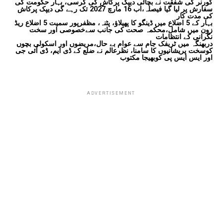
گورنر کی شفقت نے بچائی دیپک پرکاش کی کرسی، بہار حکومت کی
سفارش پر لیا گیا فیصلہ،اب 16 مارچ 2027 تک رہے گی دیپک پرکاش
کی مدت کار
بہار کے 5 اضلاع میں ڈینگو کا پھیلاؤ، پٹنہ، مظفرپور سمیت 5 اضلاع ریڈ
زون میں شامل،محکمہ صحت کی جانب سےخصوصی اور سخت
نگرانی کے انتظامات
دربھنگہ میں ٹریفک جام سے عوام بے حال،مریضوں اور اسکولی بچوں
کوسخت پریشانیوں کا سامنا، نظرعالم نے ضلع کے ڈی ایم، ڈی آئی جی
اور ایس ایس پی کوبھیجا مکتوب
ADVERTISEMENT