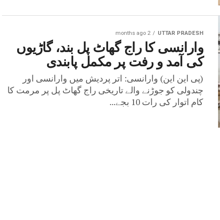
2 months ago
UTTAR PRADESH
وارانسی کا راج گھاٹ پل بند، گاڑیوں
کی آمد و رفت پر مکمل پابندی
(پی این این) وارانسی: اتر پردیش میں وارانسی اور
چندولی کو جوڑنے والے تاریخی راج گھاٹ پل پر مرمت کا
کام اتوار کی رات 10 بجے...