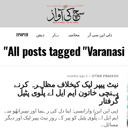
دلی این سی آر
محاسبہ
بہار
دیش
EPAPER
All posts tagged "Varanasi"
2 months ago
UTTAR PRADESH
نیٹ پیپر لیک کیخلاف مظاہرہ کرنے
پہنچی خاتون ایم ایل اے پلّوی پٹیل
گرفتار
(پی این این) وارانسی: اپنا دل کی رہنما اور سِیراتھُو سے
ایم ایل اے پلّوی پٹیل کو پیر کے روز نیٹ پیپر لیک اور دیگر
مسائل...