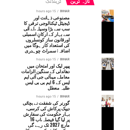
تازہ ترین
ٹرینڈنگ
15 hours ago
BIHAR
مصنوعی ذہانت اور
ڈیجیٹل ٹیکنالوجی ترقی کا
سب سے بڑا وسیلہ،اے آئی
سے بہار کے ارکانِ اسمبلی
اورقانون ساز کونسلروں
کی استعداد کار ہوگا میں
اضافہ: سمراٹ چوہدری
15 hours ago
BIHAR
پیپر لیک اور امتحان میں
دھاندلی کے سنگین الزامات
معاملے میںآئی جی آئی ایم
ایس کے 6 ایم بی بی ایس
طلبہ معطل
15 hours ago
BIHAR
گورنر کی شفقت نے بچائی
دیپک پرکاش کی کرسی،
بہار حکومت کی سفارش
پر لیا گیا فیصلہ،اب 16
مارچ 2027 تک رہے گی