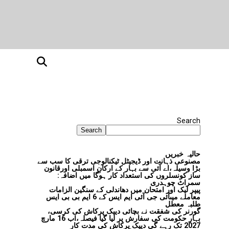
Search
Search
حالیہ خبریں
مصنوعی ذہانت اور ڈیجیٹل ٹیکنالوجی ترقی کا سب سے
بڑا وسیلہ،اے آئی سے بہار کے ارکانِ اسمبلی اورقانون
ساز کونسلروں کی استعداد کار ہوگا میں اضافہ:
سمراٹ چوہدری
پیپر لیک اور امتحان میں دھاندلی کے سنگین الزامات
معاملے میںآئی جی آئی ایم ایس کے 6 ایم بی بی ایس
طلبہ معطل
گورنر کی شفقت نے بچائی دیپک پرکاش کی کرسی،
بہار حکومت کی سفارش پر لیا گیا فیصلہ،اب 16 مارچ
2027 تک رہے گی دیپک پرکاش کی مدت کار