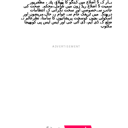
بہار کے 5 اضلاع میں ڈینگو کا پھیلاؤ، پٹنہ، مظفرپور
سمیت 5 اضلاع ریڈ زون میں شامل،محکمہ صحت کی
جانب سےخصوصی اور سخت نگرانی کے انتظامات
دربھنگہ میں ٹریفک جام سے عوام بے حال،مریضوں اور
اسکولی بچوں کوسخت پریشانیوں کا سامنا، نظرعالم نے
ضلع کے ڈی ایم، ڈی آئی جی اور ایس ایس پی کوبھیجا
مکتوب
ADVERTISEMENT