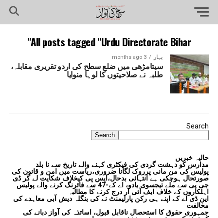
All posts tagged "Urdu Directorate Bihar"
بہار
3 months ago
سیتامڑھی میں ضلع سطح کی اردو تقریری مقابلہ،
طلبہ نے صلاحیتوں کا لوہا منوایا
Search
Search
حالیہ خبریں
مدارس کو دہشت گردی کی فیکٹری کہنے والے تاریخ سے نا بلد
پولیس کی من مانی پرروک لگانا ضروری،ریاست میں امن و قانون کی
صورتحال ہوچکی ہے انتہائی بدحال،ایس پی کیخلاف شکایت لے کر ڈی
جی پی سے ملے تیجسوی یادو، اے کے-47 سے فائرنگ کرنے والے پولیس
اہلکاروں کے خلاف ایف آئی آر درج کرنے کا مطالبہ
این ڈی اے کے اپنے ہی رکن پارلیمنٹ نے کی بنگلہ دیش آبی معاہدے کی
مخالفت
جمہوری حقوق کا استحصال ناقابل قبول، اساتذہ کی آواز دبانے کی