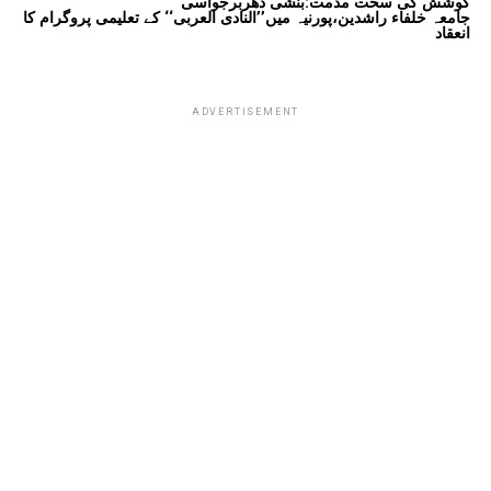
کوشش کی سخت مذمت:بنشی دھربرجواسی
جامعہ خلفاء راشدین،پورنیہ میں’’النادی العربی‘‘ کے تعلیمی پروگرام کا
انعقاد
ADVERTISEMENT