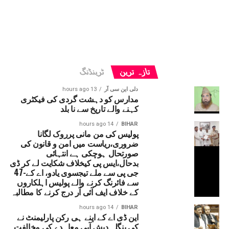
تازہ ترین
ٹرینڈنگ
دلی این سی آر
13 hours ago
مدارس کو دہشت گردی کی فیکٹری
کہنے والے تاریخ سے نا بلد
14 hours ago
BIHAR
پولیس کی من مانی پرروک لگانا
ضروری،ریاست میں امن و قانون کی
صورتحال ہوچکی ہے انتہائی
بدحال،ایس پی کیخلاف شکایت لے کر ڈی
جی پی سے ملے تیجسوی یادو، اے کے-47
سے فائرنگ کرنے والے پولیس اہلکاروں
کے خلاف ایف آئی آر درج کرنے کا مطالبہ
14 hours ago
BIHAR
این ڈی اے کے اپنے ہی رکن پارلیمنٹ نے
کی بنگلہ دیش آبی معاہدے کی مخالفت