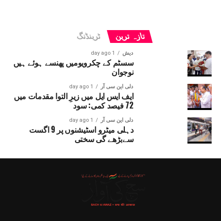
تازہ ترین
ٹرینڈنگ
دیش
1 day ago
سسٹم کے چکرویومیں پھنسے ہوئے ہیں
نوجوان
دلی این سی آر
1 day ago
ایف ایس ایل میں زیرِ التوا مقدمات میں
72 فیصد کمی: سود
دلی این سی آر
1 day ago
دہلی میٹرو اسٹیشنوں پر 9 اگست
سےبڑھے گی سختی