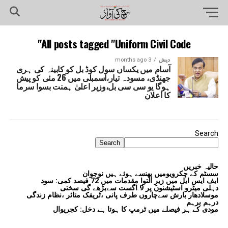
All posts tagged "Uniform Civil Code"
دیش
3 months ago
آسام میں یکساں سول کوڈ بل کو کابینہ کی ہری
جھنڈی، مسودہ تیار،اسمبلی میں 26 مئی کو پیش
ہوگا یو سی سی بل،وزیر اعلیٰ ہمنت بسوا سرما
کا اعلان
Search
Search
حالیہ خبریں
سسٹم کے چکرویومیں پھنسے ہوئے ہیں نوجوان
ایف ایس ایل میں زیرِ التوا مقدمات میں 72 فیصد کمی: سود
دہلی میٹرو اسٹیشنوں پر 9 اگست سےبڑھے گی سختی
موسلادھار بارش سےچاروں طرف پانی ،ٹریفک متاثر ،نظام زندگی
درہم برہم
مودی کے ہر فیصلے میں ٹرمپ کا ہوتا ہے دخل: کجریوال