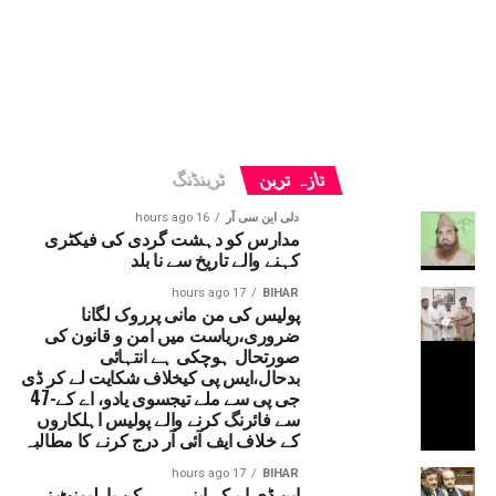
تازہ ترین
ٹرینڈنگ
دلی این سی آر
16 hours ago
مدارس کو دہشت گردی کی فیکٹری
کہنے والے تاریخ سے نا بلد
17 hours ago
BIHAR
پولیس کی من مانی پرروک لگانا
ضروری،ریاست میں امن و قانون کی
صورتحال ہوچکی ہے انتہائی
بدحال،ایس پی کیخلاف شکایت لے کر ڈی
جی پی سے ملے تیجسوی یادو، اے کے-47
سے فائرنگ کرنے والے پولیس اہلکاروں
کے خلاف ایف آئی آر درج کرنے کا مطالبہ
17 hours ago
BIHAR
این ڈی اے کے اپنے ہی رکن پارلیمنٹ نے