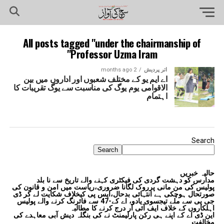
All posts tagged "under the chairmanship of
Professor Uzma Iram"
اتر پردیش
2 months ago
اے ایم یو کے مختلف شعبوں اور اداروں میں بین
الاقوامی یوم یوگ کی مناسبت سے یوگ تقریبات کا
اہتمام
Search
Search
حالیہ خبریں
مدارس کو دہشت گردی کی فیکٹری کہنے والے تاریخ سے نا بلد
پولیس کی من مانی پرروک لگانا ضروری،ریاست میں امن و قانون کی
صورتحال ہوچکی ہے انتہائی بدحال،ایس پی کیخلاف شکایت لے کر ڈی
جی پی سے ملے تیجسوی یادو، اے کے-47 سے فائرنگ کرنے والے پولیس
اہلکاروں کے خلاف ایف آئی آر درج کرنے کا مطالبہ
این ڈی اے کے اپنے ہی رکن پارلیمنٹ نے کی بنگلہ دیش آبی معاہدے کی
مخالفت