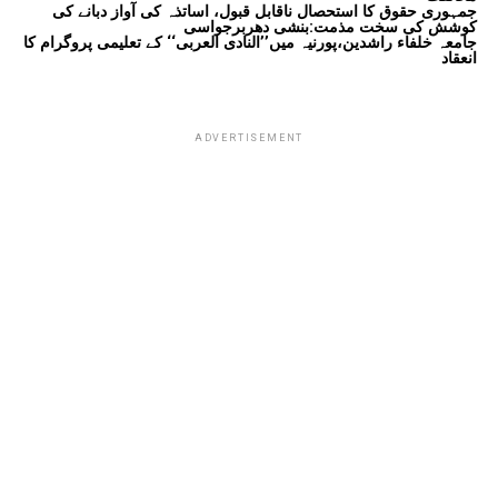
جمہوری حقوق کا استحصال ناقابل قبول، اساتذہ کی آواز دبانے کی
کوشش کی سخت مذمت:بنشی دھربرجواسی
جامعہ خلفاء راشدین،پورنیہ میں’’النادی العربی‘‘ کے تعلیمی پروگرام کا
انعقاد
ADVERTISEMENT