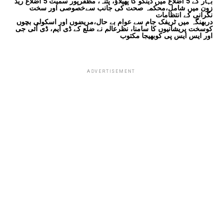
بہار کے 5 اضلاع میں ڈینگو کا پھیلاؤ، پٹنہ، مظفرپور سمیت 5 اضلاع ریڈ
زون میں شامل،محکمہ صحت کی جانب سےخصوصی اور سخت
نگرانی کے انتظامات
دربھنگہ میں ٹریفک جام سے عوام بے حال،مریضوں اور اسکولی بچوں
کوسخت پریشانیوں کا سامنا، نظرعالم نے ضلع کے ڈی ایم، ڈی آئی جی
اور ایس ایس پی کوبھیجا مکتوب
ADVERTISEMENT