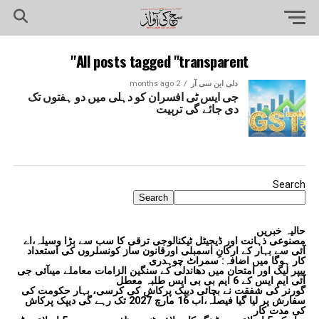
All posts tagged "transparent"
دلی این سی آر
2 months ago
جی ایس ٹی افسران کو دہلی میں دو ہفتوں تک
دی جائے گی تربیت
Search
Search
حالیہ خبریں
مصنوعی ذہانت اور ڈیجیٹل ٹیکنالوجی ترقی کا سب سے بڑا وسیلہ،اے
آئی سے بہار کے ارکانِ اسمبلی اورقانون ساز کونسلروں کی استعداد
کار ہوگا میں اضافہ: سمراٹ چوہدری
پیپر لیک اور امتحان میں دھاندلی کے سنگین الزامات معاملے میںآئی جی
آئی ایم ایس کے 6 ایم بی بی ایس طلبہ معطل
گورنر کی شفقت نے بچائی دیپک پرکاش کی کرسی، بہار حکومت کی
سفارش پر لیا گیا فیصلہ،اب 16 مارچ 2027 تک رہے گی دیپک پرکاش
کی مدت کار