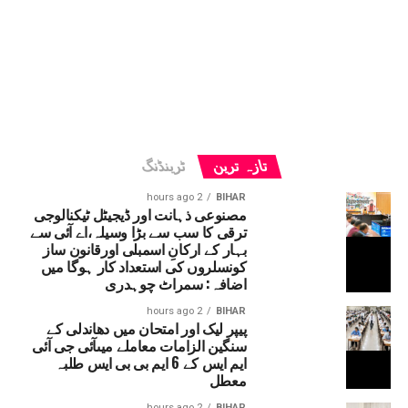
تازہ ترین
ٹرینڈنگ
2 hours ago
BIHAR
مصنوعی ذہانت اور ڈیجیٹل ٹیکنالوجی
ترقی کا سب سے بڑا وسیلہ،اے آئی سے
بہار کے ارکانِ اسمبلی اورقانون ساز
کونسلروں کی استعداد کار ہوگا میں
اضافہ: سمراٹ چوہدری
2 hours ago
BIHAR
پیپر لیک اور امتحان میں دھاندلی کے
سنگین الزامات معاملے میںآئی جی آئی
ایم ایس کے 6 ایم بی بی ایس طلبہ
معطل
2 hours ago
BIHAR