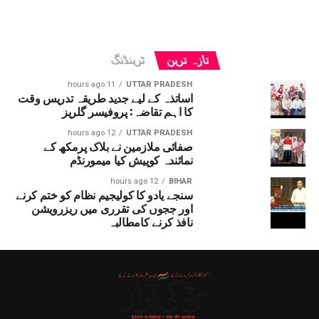
تازہ ترین
ٹرینڈنگ
11 hours ago
UTTAR PRADESH
اساتذہ کے لیے جدید طریقہ تدریس وقت
کا اہم تقاضہ: پروفیسر گلریز
12 hours ago
UTTAR PRADESH
صفائی ملازمین نے بلاک پرمکھ کے
نمائندہ کوپیش کیا میمورنڈم
12 hours ago
BIHAR
سنجے یادو کا کولیجیم نظام کو ختم کرنے
اور ججوں کی تقرری میں ریزرویشن
نافذ کرنے کامطالبہ