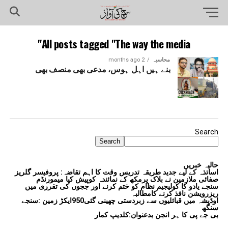
All posts tagged "The way the media"
محاسبہ
2 months ago
بنے ہیں اہل ہوس، مدعی بھی منصف بھی
Search
Search
حالیہ خبریں
اساتذہ کے لیے جدید طریقہ تدریس وقت کا اہم تقاضہ: پروفیسر گلریز
صفائی ملازمین نے بلاک پرمکھ کے نمائندہ کوپیش کیا میمورنڈم
سنجے یادو کا کولیجیم نظام کو ختم کرنے اور ججوں کی تقرری میں
ریزرویشن نافذ کرنے کامطالبہ
اوڈیشہ میں قبائلیوں سے زبردستی چھینی گئی950ایکڑ زمین :سنجے
سنگھ
بی جے پی کا ہر انجن بدعنوان:کلدیپ کمار