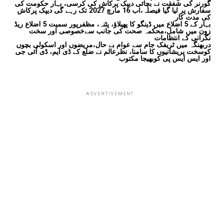
گورنر کی شفقت نے بچائی دیپک پرکاش کی کرسی، بہار حکومت کی
سفارش پر لیا گیا فیصلہ،اب 16 مارچ 2027 تک رہے گی دیپک پرکاش
کی مدت کار
بہار کے 5 اضلاع میں ڈینگو کا پھیلاؤ، پٹنہ، مظفرپور سمیت 5 اضلاع ریڈ
زون میں شامل،محکمہ صحت کی جانب سےخصوصی اور سخت
نگرانی کے انتظامات
دربھنگہ میں ٹریفک جام سے عوام بے حال،مریضوں اور اسکولی بچوں
کوسخت پریشانیوں کا سامنا، نظرعالم نے ضلع کے ڈی ایم، ڈی آئی جی
اور ایس ایس پی کوبھیجا مکتوب
ADVERTISEMENT