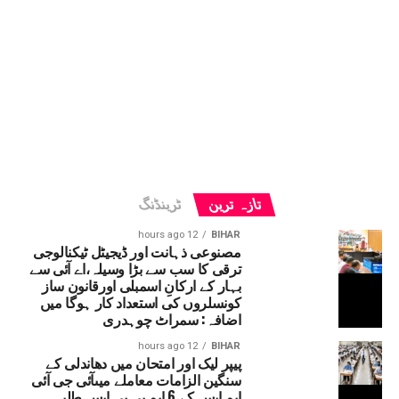
تازہ ترین
ٹرینڈنگ
12 hours ago
BIHAR
مصنوعی ذہانت اور ڈیجیٹل ٹیکنالوجی
ترقی کا سب سے بڑا وسیلہ،اے آئی سے
بہار کے ارکانِ اسمبلی اورقانون ساز
کونسلروں کی استعداد کار ہوگا میں
اضافہ: سمراٹ چوہدری
12 hours ago
BIHAR
پیپر لیک اور امتحان میں دھاندلی کے
سنگین الزامات معاملے میںآئی جی آئی
ایم ایس کے 6 ایم بی بی ایس طلبہ