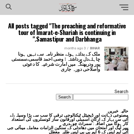
All posts tagged "The preaching and reformative
tour of Imarat-e-Shariah is continuing in
Samastipur and Darbhanga."
3 months ago
BIHAR
ملک کے بدلتے ہوئے منظر نامہ سے نہیں ہونا
چاہئےدل برداشتہ : وصی احمد قاسمی،سمستی
پور ودربھنگہ میں امارت شرعیہ کا دعوتی
واصلاحی دورہ جاری
Search
Search
حالیہ خبریں
مصنوعی ذہانت اور ڈیجیٹل ٹیکنالوجی ترقی کا سب سے بڑا وسیلہ،اے
آئی سے بہار کے ارکانِ اسمبلی اورقانون ساز کونسلروں کی استعداد
کار ہوگا میں اضافہ: سمراٹ چوہدری
پیپر لیک اور امتحان میں دھاندلی کے سنگین الزامات معاملے میںآئی جی
آئی ایم ایس کے 6 ایم بی بی ایس طلبہ معطل