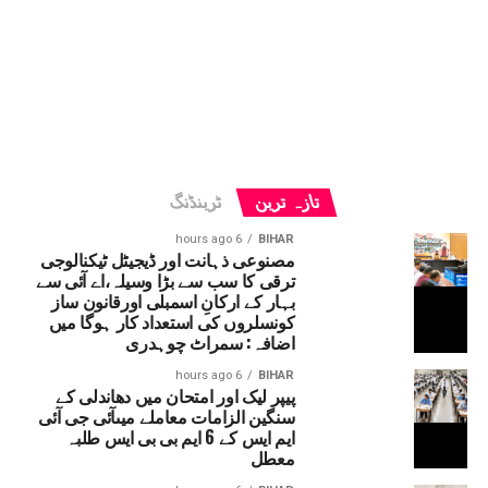
تازہ ترین
ٹرینڈنگ
6 hours ago
BIHAR
مصنوعی ذہانت اور ڈیجیٹل ٹیکنالوجی
ترقی کا سب سے بڑا وسیلہ،اے آئی سے
بہار کے ارکانِ اسمبلی اورقانون ساز
کونسلروں کی استعداد کار ہوگا میں
اضافہ: سمراٹ چوہدری
6 hours ago
BIHAR
پیپر لیک اور امتحان میں دھاندلی کے
سنگین الزامات معاملے میںآئی جی آئی
ایم ایس کے 6 ایم بی بی ایس طلبہ
معطل