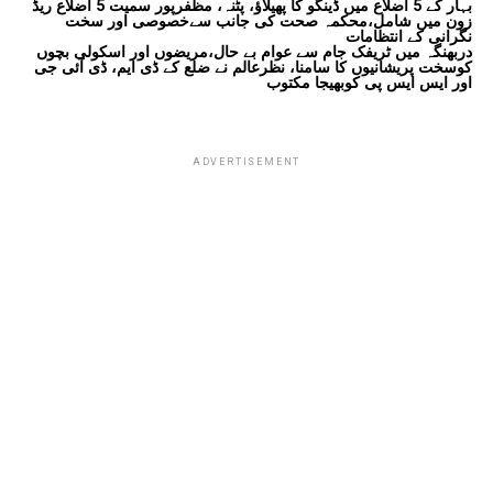
بہار کے 5 اضلاع میں ڈینگو کا پھیلاؤ، پٹنہ، مظفرپور سمیت 5 اضلاع ریڈ
زون میں شامل،محکمہ صحت کی جانب سےخصوصی اور سخت
نگرانی کے انتظامات
دربھنگہ میں ٹریفک جام سے عوام بے حال،مریضوں اور اسکولی بچوں
کوسخت پریشانیوں کا سامنا، نظرعالم نے ضلع کے ڈی ایم، ڈی آئی جی
اور ایس ایس پی کوبھیجا مکتوب
ADVERTISEMENT