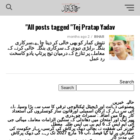
All posts tagged "Tej Pratap Yadav"
2 months ago
BIHAR
نتیش کمار کو بھی خالی کر دینا چاہیےسرکاری
بنگلہ،رابڑی دیوی کے سرکاری بنگلہ خالی کرنے کے
معاملے پر تنازع کے درمیان تیج پرتاپ یادو کاسخت
رد عمل
Search
Search
حالیہ خبریں
مصنوعی ذہانت اور ڈیجیٹل ٹیکنالوجی ترقی کا سب سے بڑا وسیلہ،اے
آئی سے بہار کے ارکانِ اسمبلی اورقانون ساز کونسلروں کی استعداد
کار ہوگا میں اضافہ: سمراٹ چوہدری
پیپر لیک اور امتحان میں دھاندلی کے سنگین الزامات معاملے میںآئی جی
آئی ایم ایس کے 6 ایم بی بی ایس طلبہ معطل
گورنر کی شفقت نے بچائی دیپک پرکاش کی کرسی، بہار حکومت کی
سفارش پر لیا گیا فیصلہ،اب 16 مارچ 2027 تک رہے گی دیپک پرکاش
کی مدت کار