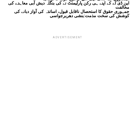
این ڈی اے کے اپنے ہی رکن پارلیمنٹ نے کی بنگلہ دیش آبی معاہدے کی
مخالفت
جمہوری حقوق کا استحصال ناقابل قبول، اساتذہ کی آواز دبانے کی
کوشش کی سخت مذمت:بنشی دھربرجواسی
ADVERTISEMENT