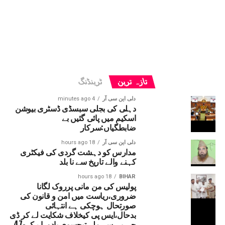
تازہ ترین
ٹرینڈنگ
دلی این سی آر
4 minutes ago
دہلی کی بجلی سبسڈی ڈسٹری بیوشن
اسکیم میں پائی گئیں بے
ضابطگیاں:سرکار
دلی این سی آر
18 hours ago
مدارس کو دہشت گردی کی فیکٹری
کہنے والے تاریخ سے نا بلد
18 hours ago
BIHAR
پولیس کی من مانی پرروک لگانا
ضروری،ریاست میں امن و قانون کی
صورتحال ہوچکی ہے انتہائی
بدحال،ایس پی کیخلاف شکایت لے کر ڈی
جی پی سے ملے تیجسوی یادو، اے کے-47