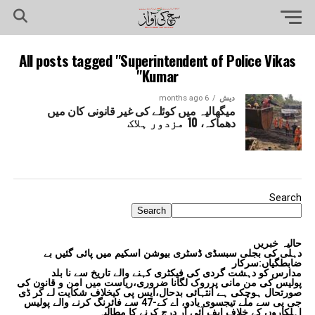
All posts tagged "Superintendent of Police Vikas
Kumar"
دیش
6 months ago
میگھالیہ میں کوئلے کی غیر قانونی کان میں
دھماکہ، 10 مزدور ہلاک
Search
Search
حالیہ خبریں
دہلی کی بجلی سبسڈی ڈسٹری بیوشن اسکیم میں پائی گئیں بے
ضابطگیاں:سرکار
مدارس کو دہشت گردی کی فیکٹری کہنے والے تاریخ سے نا بلد
پولیس کی من مانی پرروک لگانا ضروری،ریاست میں امن و قانون کی
صورتحال ہوچکی ہے انتہائی بدحال،ایس پی کیخلاف شکایت لے کر ڈی
جی پی سے ملے تیجسوی یادو، اے کے-47 سے فائرنگ کرنے والے پولیس
اہلکاروں کے خلاف ایف آئی آر درج کرنے کا مطالبہ