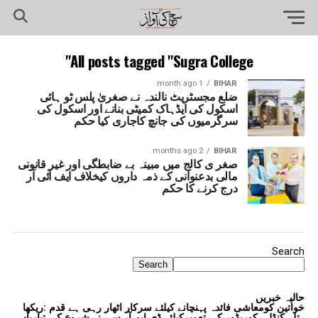
All posts tagged "Sugra College"
1 month ago
BIHAR
ضلع مجسٹریٹ نالندہ نے صغریٰ پلس ٹو ہائی
اسکول کی ایڈہاک کمیٹی بنانے اور اسکول کی
سرگرمیوں کی جانچ کاجاری کیا حکم
2 months ago
BIHAR
صغر ی کالج میں مبینہ بے ضابطگی اور غیر قانونی
مالی بدعنوانی کے ذمہ داروں کیخلاف ایف آئی آر
درج کرنے کا حکم
Search
Search
حالیہ خبریں
خواتین کومعاشی فائدہ پہنچانے کیلئے سرکار اٹھار رہی ہے قدم :ریکھا
رتلہ کنڈلی کوریڈور کی تعمیرکیلئے ڈی ایم آر سی نے شروع کی تیاریاں