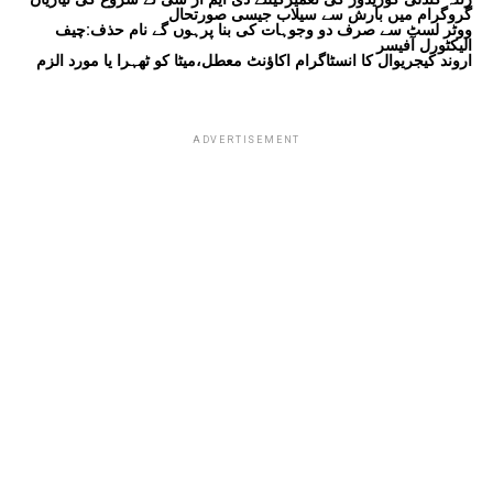
گروگرام میں بارش سے سیلاب جیسی صورتحال
ووٹر لسٹ سے صرف دو وجوہات کی بنا پرہوں گے نام حذف:چیف
الیکٹورل آفیسر
اروند کیجریوال کا انسٹاگرام اکاؤنٹ معطل،میٹا کو ٹھہرا یا مورد الزم
ADVERTISEMENT