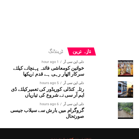
تازہ ترین
ٹرینڈنگ
دلی این سی آر
1 hour ago
خواتین کومعاشی فائدہ پہنچانے کیلئے
سرکار اٹھار رہی ہے قدم :ریکھا
دلی این سی آر
5 hours ago
رتلہ کنڈلی کوریڈور کی تعمیرکیلئے ڈی
ایم آر سی نے شروع کی تیاریاں
دلی این سی آر
6 hours ago
گروگرام میں بارش سے سیلاب جیسی
صورتحال