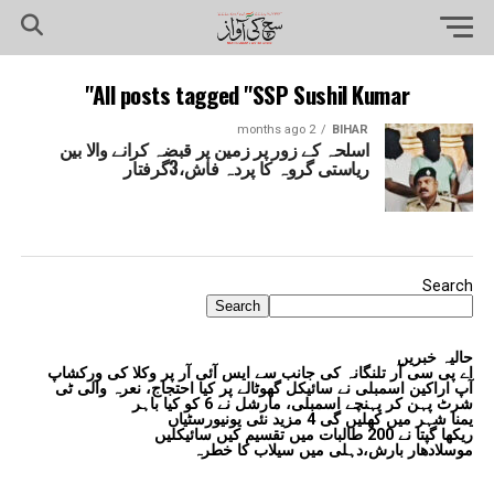
All posts tagged "SSP Sushil Kumar"
2 months ago
BIHAR
اسلحہ کے زور پر زمین پر قبضہ کرانے والا بین
ریاستی گروہ کا پردہ فاش،3گرفتار
Search
Search
حالیہ خبریں
اے پی سی آر تلنگانہ کی جانب سے ایس آئی آر پر وکلا کی ورکشاپ
آپ اراکین اسمبلی نے سائیکل گھوٹالے پر کیا احتجاج، نعرہ والی ٹی
شرٹ پہن کر پہنچے اسمبلی، مارشل نے 6 کو کیا باہر
یمنا شہر میں کھلیں گی 4 مزید نئی یونیورسٹیاں
ریکھا گپتا نے 200 طالبات میں تقسیم کیں سائیکلیں
موسلادھار بارش،دہلی میں سیلاب کا خطرہ