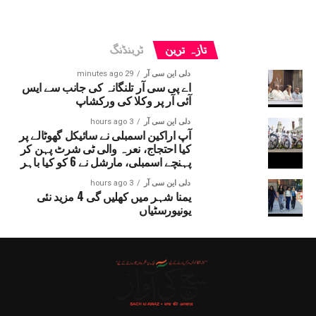
تازہ ترین
ٹرینڈنگ
دلی این سی آر
29 minutes ago
اے پی سی آر تلنگانہ کی جانب سے ایس
آئی آر پر وکلا کی ورکشاپ
دلی این سی آر
3 hours ago
آپ اراکین اسمبلی نے سائیکل گھوٹالے پر
کیا احتجاج، نعرہ والی ٹی شرٹ پہن کر
پہنچے اسمبلی، مارشل نے 6 کو کیا باہر
دلی این سی آر
3 hours ago
یمنا شہر میں کھلیں گی 4 مزید نئی
یونیورسٹیاں