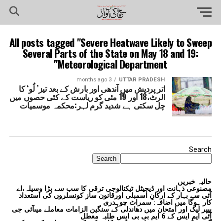
All posts tagged "Severe Heatwave Likely to Sweep
Several Parts of the State on May 18 and 19:
Meteorological Department"
3 months ago
UTTAR PRADESH
اتر پردیش میں آندھی اور بارش کے بعد تیز’ لُو‘ کا
الرٹ،18 اور 19 مئی کو ریاست کے کئی حصوں میں
چل سکتی ہے شدید گرم لہر:محکمہ موسمیات
Search
Search
حالیہ خبریں
مصنوعی ذہانت اور ڈیجیٹل ٹیکنالوجی ترقی کا سب سے بڑا وسیلہ،اے
آئی سے بہار کے ارکانِ اسمبلی اورقانون ساز کونسلروں کی استعداد
کار ہوگا میں اضافہ: سمراٹ چوہدری
پیپر لیک اور امتحان میں دھاندلی کے سنگین الزامات معاملے میںآئی جی
آئی ایم ایس کے 6 ایم بی بی ایس طلبہ معطل