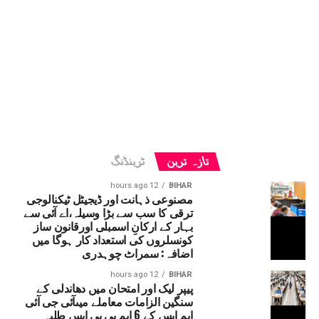
تازہ ترین
ٹرینڈنگ
12 hours ago
BIHAR
مصنوعی ذہانت اور ڈیجیٹل ٹیکنالوجی
ترقی کا سب سے بڑا وسیلہ،اے آئی سے
بہار کے ارکانِ اسمبلی اورقانون ساز
کونسلروں کی استعداد کار ہوگا میں
اضافہ: سمراٹ چوہدری
12 hours ago
BIHAR
پیپر لیک اور امتحان میں دھاندلی کے
سنگین الزامات معاملے میںآئی جی آئی
ایم ایس کے 6 ایم بی بی ایس طلبہ