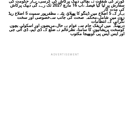
گورنر کی شفقت نے بچائی دیپک پرکاش کی کرسی، بہار حکومت کی
سفارش پر لیا گیا فیصلہ،اب 16 مارچ 2027 تک رہے گی دیپک پرکاش
کی مدت کار
بہار کے 5 اضلاع میں ڈینگو کا پھیلاؤ، پٹنہ، مظفرپور سمیت 5 اضلاع ریڈ
زون میں شامل،محکمہ صحت کی جانب سےخصوصی اور سخت
نگرانی کے انتظامات
دربھنگہ میں ٹریفک جام سے عوام بے حال،مریضوں اور اسکولی بچوں
کوسخت پریشانیوں کا سامنا، نظرعالم نے ضلع کے ڈی ایم، ڈی آئی جی
اور ایس ایس پی کوبھیجا مکتوب
ADVERTISEMENT