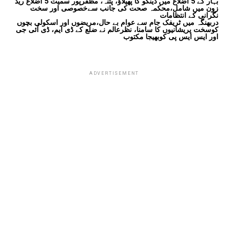
بہار کے 5 اضلاع میں ڈینگو کا پھیلاؤ، پٹنہ، مظفرپور سمیت 5 اضلاع ریڈ
زون میں شامل،محکمہ صحت کی جانب سےخصوصی اور سخت
نگرانی کے انتظامات
دربھنگہ میں ٹریفک جام سے عوام بے حال،مریضوں اور اسکولی بچوں
کوسخت پریشانیوں کا سامنا، نظرعالم نے ضلع کے ڈی ایم، ڈی آئی جی
اور ایس ایس پی کوبھیجا مکتوب
ADVERTISEMENT