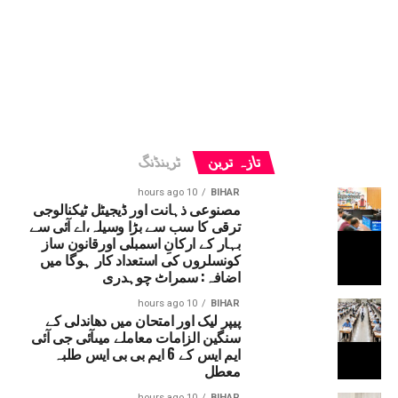
تازہ ترین
ٹرینڈنگ
10 hours ago
BIHAR
مصنوعی ذہانت اور ڈیجیٹل ٹیکنالوجی
ترقی کا سب سے بڑا وسیلہ،اے آئی سے
بہار کے ارکانِ اسمبلی اورقانون ساز
کونسلروں کی استعداد کار ہوگا میں
اضافہ: سمراٹ چوہدری
10 hours ago
BIHAR
پیپر لیک اور امتحان میں دھاندلی کے
سنگین الزامات معاملے میںآئی جی آئی
ایم ایس کے 6 ایم بی بی ایس طلبہ
معطل
10 hours ago
BIHAR