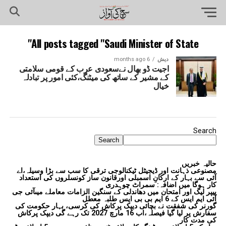
All posts tagged "Saudi Minister of State"
دیش
6 months ago
اجیت ڈو بھال نےسعودی عرب کے قومی سلامتی
کے مشیر کے ساتھ کی میٹنگ،کئی امور پر تبادلہ
خیال
Search
Search
حالیہ خبریں
مصنوعی ذہانت اور ڈیجیٹل ٹیکنالوجی ترقی کا سب سے بڑا وسیلہ،اے
آئی سے بہار کے ارکانِ اسمبلی اورقانون ساز کونسلروں کی استعداد
کار ہوگا میں اضافہ: سمراٹ چوہدری
پیپر لیک اور امتحان میں دھاندلی کے سنگین الزامات معاملے میںآئی جی
آئی ایم ایس کے 6 ایم بی بی ایس طلبہ معطل
گورنر کی شفقت نے بچائی دیپک پرکاش کی کرسی، بہار حکومت کی
سفارش پر لیا گیا فیصلہ،اب 16 مارچ 2027 تک رہے گی دیپک پرکاش
کی مدت کار