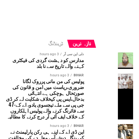
تازہ ترین
ٹرینڈنگ
دلی این سی آر
3 hours ago
مدارس کو دہشت گردی کی فیکٹری
کہنے والے تاریخ سے نا بلد
3 hours ago
BIHAR
پولیس کی من مانی پرروک لگانا
ضروری،ریاست میں امن و قانون کی
صورتحال ہوچکی ہے انتہائی
بدحال،ایس پی کیخلاف شکایت لے کر ڈی
جی پی سے ملے تیجسوی یادو، اے کے-47
سے فائرنگ کرنے والے پولیس اہلکاروں
کے خلاف ایف آئی آر درج کرنے کا مطالبہ
3 hours ago
BIHAR
این ڈی اے کے اپنے ہی رکن پارلیمنٹ نے
کی بنگلہ دیش آبی معاہدے کی مخالفت