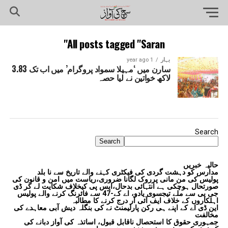
All posts tagged "Saran"
بہار
1 year ago
سارن میں ‘مہیلا سمواد پروگرام’ میں اب تک 3.83
لاکھ خواتین نے لیا حصہ
Search
Search
حالیہ خبریں
مدارس کو دہشت گردی کی فیکٹری کہنے والے تاریخ سے نا بلد
پولیس کی من مانی پرروک لگانا ضروری،ریاست میں امن و قانون کی
صورتحال ہوچکی ہے انتہائی بدحال،ایس پی کیخلاف شکایت لے کر ڈی
جی پی سے ملے تیجسوی یادو، اے کے-47 سے فائرنگ کرنے والے پولیس
اہلکاروں کے خلاف ایف آئی آر درج کرنے کا مطالبہ
این ڈی اے کے اپنے ہی رکن پارلیمنٹ نے کی بنگلہ دیش آبی معاہدے کی
مخالفت
جمہوری حقوق کا استحصال ناقابل قبول، اساتذہ کی آواز دبانے کی