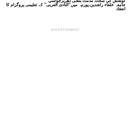
کوشش کی سخت مذمت:بنشی دھربرجواسی
جامعہ خلفاء راشدین،پورنیہ میں’’النادی العربی‘‘ کے تعلیمی پروگرام کا
انعقاد
ADVERTISEMENT