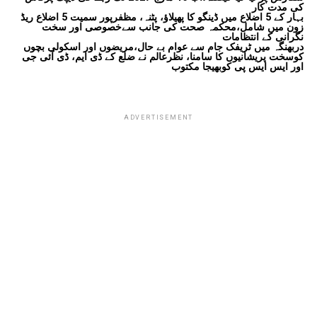
کی مدت کار
بہار کے 5 اضلاع میں ڈینگو کا پھیلاؤ، پٹنہ، مظفرپور سمیت 5 اضلاع ریڈ
زون میں شامل،محکمہ صحت کی جانب سےخصوصی اور سخت
نگرانی کے انتظامات
دربھنگہ میں ٹریفک جام سے عوام بے حال،مریضوں اور اسکولی بچوں
کوسخت پریشانیوں کا سامنا، نظرعالم نے ضلع کے ڈی ایم، ڈی آئی جی
اور ایس ایس پی کوبھیجا مکتوب
ADVERTISEMENT