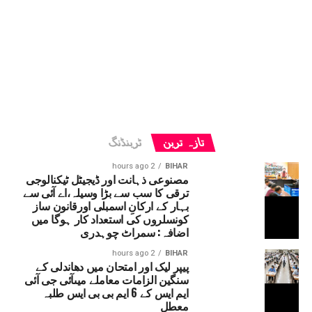
تازہ ترین
ٹرینڈنگ
2 hours ago
BIHAR
مصنوعی ذہانت اور ڈیجیٹل ٹیکنالوجی
ترقی کا سب سے بڑا وسیلہ،اے آئی سے
بہار کے ارکانِ اسمبلی اورقانون ساز
کونسلروں کی استعداد کار ہوگا میں
اضافہ: سمراٹ چوہدری
2 hours ago
BIHAR
پیپر لیک اور امتحان میں دھاندلی کے
سنگین الزامات معاملے میںآئی جی آئی
ایم ایس کے 6 ایم بی بی ایس طلبہ
معطل