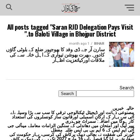
All posts tagged "Saran RJD Delegation Pays Visit
to Baloti Village in Bhojpur District."
1 month ago
BIHAR
سارن آر جے ڈی وفد کا بھوجپور ضلع کے بلوٹی گاؤں
کادورہ،بھرت بھوشن تیواری کے اہل خانہ سے کی
ملاقات اورکیاتعزیت اظہار
Search
Search
حالیہ خبریں
مصنوعی ذہانت اور ڈیجیٹل ٹیکنالوجی ترقی کا سب سے بڑا وسیلہ،اے
آئی سے بہار کے ارکانِ اسمبلی اورقانون ساز کونسلروں کی استعداد
کار ہوگا میں اضافہ: سمراٹ چوہدری
پیپر لیک اور امتحان میں دھاندلی کے سنگین الزامات معاملے میںآئی جی
آئی ایم ایس کے 6 ایم بی بی ایس طلبہ معطل
گورنر کی شفقت نے بچائی دیپک پرکاش کی کرسی، بہار حکومت کی
سفارش پر لیا گیا فیصلہ،اب 16 مارچ 2027 تک رہے گی دیپک پرکاش