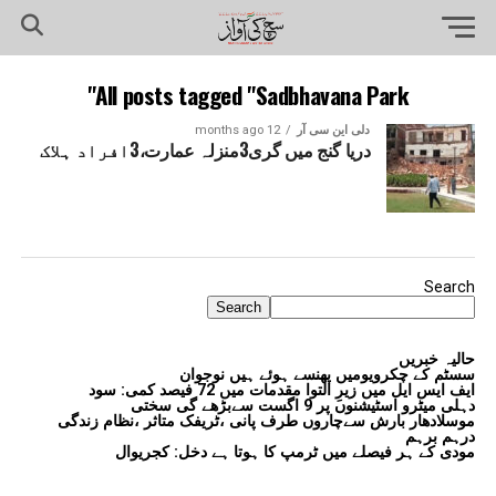
All posts tagged "Sadbhavana Park"
دلی این سی آر
12 months ago
دریا گنج میں گری3منزلہ عمارت،3افراد ہلاک
Search
Search
حالیہ خبریں
سسٹم کے چکرویومیں پھنسے ہوئے ہیں نوجوان
ایف ایس ایل میں زیرِ التوا مقدمات میں 72 فیصد کمی: سود
دہلی میٹرو اسٹیشنوں پر 9 اگست سےبڑھے گی سختی
موسلادھار بارش سےچاروں طرف پانی ،ٹریفک متاثر ،نظام زندگی
درہم برہم
مودی کے ہر فیصلے میں ٹرمپ کا ہوتا ہے دخل: کجریوال