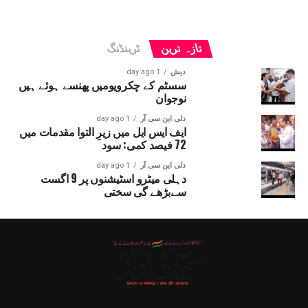
تازہ ترین
ٹرینڈنگ
دیش
1 day ago
سسٹم کے چکرویومیں پھنسے ہوئے ہیں
نوجوان
دلی این سی آر
1 day ago
ایف ایس ایل میں زیرِ التوا مقدمات میں
72 فیصد کمی: سود
دلی این سی آر
1 day ago
دہلی میٹرو اسٹیشنوں پر 9 اگست
سےبڑھے گی سختی