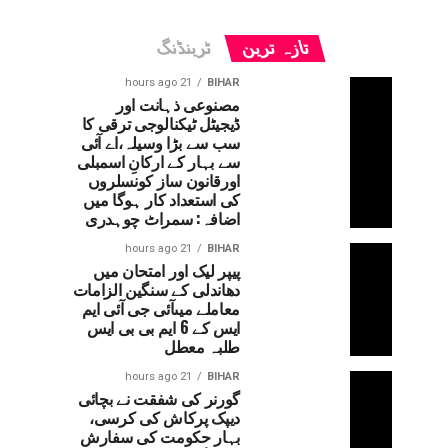
تازہ ترین
ٹرینڈنگ
21 hours ago
BIHAR
مصنوعی ذہانت اور
ڈیجیٹل ٹیکنالوجی ترقی کا
سب سے بڑا وسیلہ،اے آئی
سے بہار کے ارکانِ اسمبلی
اورقانون ساز کونسلروں
کی استعداد کار ہوگا میں
اضافہ: سمراٹ چوہدری
21 hours ago
BIHAR
پیپر لیک اور امتحان میں
دھاندلی کے سنگین الزامات
معاملے میںآئی جی آئی ایم
ایس کے 6 ایم بی بی ایس
طلبہ معطل
21 hours ago
BIHAR
گورنر کی شفقت نے بچائی
دیپک پرکاش کی کرسی،
بہار حکومت کی سفارش