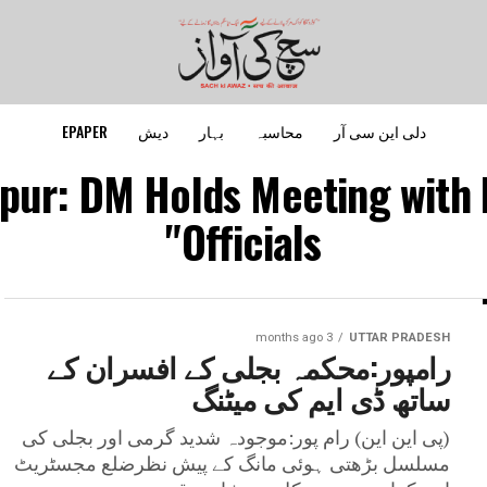
دلی این سی آر
محاسبہ
بہار
دیش
EPAPER
pur: DM Holds Meeting with 
Officials"
3 months ago
UTTAR PRADESH
رامپور:محکمہ بجلی کے افسران کے
ساتھ ڈی ایم کی میٹنگ
(پی این این) رام پور:موجودہ شدید گرمی اور بجلی کی
مسلسل بڑھتی ہوئی مانگ کے پیش نظرضلع مجسٹریٹ