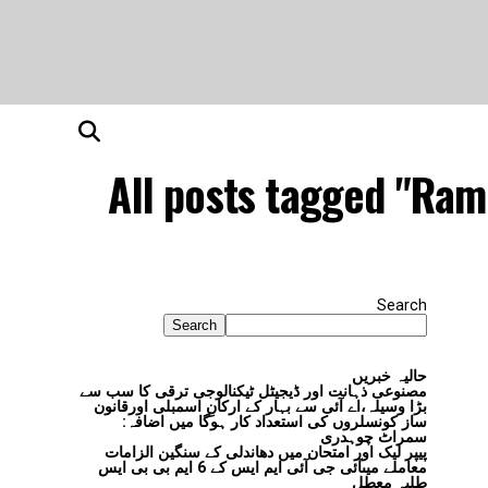
All posts tagged "Ram
Search
Search
حالیہ خبریں
مصنوعی ذہانت اور ڈیجیٹل ٹیکنالوجی ترقی کا سب سے
بڑا وسیلہ،اے آئی سے بہار کے ارکانِ اسمبلی اورقانون
ساز کونسلروں کی استعداد کار ہوگا میں اضافہ:
سمراٹ چوہدری
پیپر لیک اور امتحان میں دھاندلی کے سنگین الزامات
معاملے میںآئی جی آئی ایم ایس کے 6 ایم بی بی ایس
طلبہ معطل