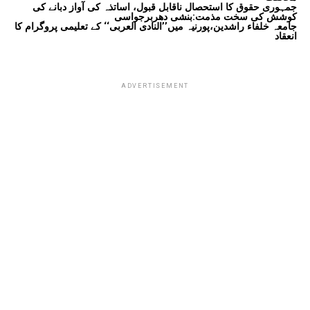
جمہوری حقوق کا استحصال ناقابل قبول، اساتذہ کی آواز دبانے کی
کوشش کی سخت مذمت:بنشی دھربرجواسی
جامعہ خلفاء راشدین،پورنیہ میں’’النادی العربی‘‘ کے تعلیمی پروگرام کا
انعقاد
ADVERTISEMENT