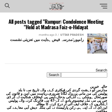
All posts tagged "Rampur: Condolence Meeting
Held at Madrasa Faiz-e-Hidayat"
3 months ago
UTTAR PRADESH
رامپور:مدرسہ فیض ہدایت میں تعزیتی نشست
Search
Search
حالیہ خبریں
مدارس کو دہشت گردی کی فیکٹری کہنے والے تاریخ سے نا بلد
پولیس کی من مانی پرروک لگانا ضروری،ریاست میں امن و قانون کی
صورتحال ہوچکی ہے انتہائی بدحال،ایس پی کیخلاف شکایت لے کر ڈی
جی پی سے ملے تیجسوی یادو، اے کے-47 سے فائرنگ کرنے والے پولیس
اہلکاروں کے خلاف ایف آئی آر درج کرنے کا مطالبہ
این ڈی اے کے اپنے ہی رکن پارلیمنٹ نے کی بنگلہ دیش آبی معاہدے کی
مخالفت