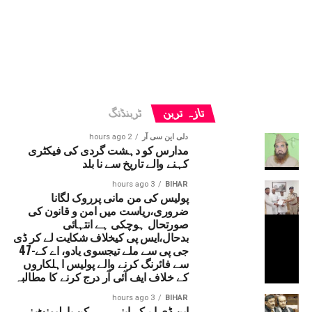
تازہ ترین
ٹرینڈنگ
دلی این سی آر
2 hours ago
مدارس کو دہشت گردی کی فیکٹری
کہنے والے تاریخ سے نا بلد
3 hours ago
BIHAR
پولیس کی من مانی پرروک لگانا
ضروری،ریاست میں امن و قانون کی
صورتحال ہوچکی ہے انتہائی
بدحال،ایس پی کیخلاف شکایت لے کر ڈی
جی پی سے ملے تیجسوی یادو، اے کے-47
سے فائرنگ کرنے والے پولیس اہلکاروں
کے خلاف ایف آئی آر درج کرنے کا مطالبہ
3 hours ago
BIHAR
این ڈی اے کے اپنے ہی رکن پارلیمنٹ نے