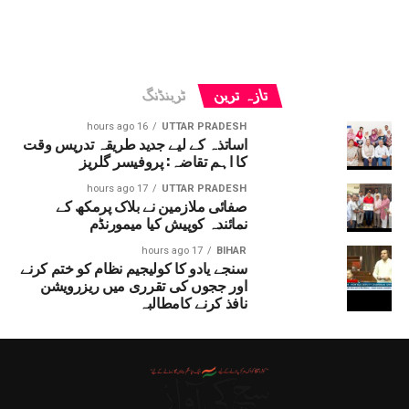
تازہ ترین
ٹرینڈنگ
16 hours ago
UTTAR PRADESH
اساتذہ کے لیے جدید طریقہ تدریس وقت
کا اہم تقاضہ: پروفیسر گلریز
17 hours ago
UTTAR PRADESH
صفائی ملازمین نے بلاک پرمکھ کے
نمائندہ کوپیش کیا میمورنڈم
17 hours ago
BIHAR
سنجے یادو کا کولیجیم نظام کو ختم کرنے
اور ججوں کی تقرری میں ریزرویشن
نافذ کرنے کامطالبہ