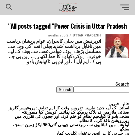
All posts tagged "Power Crisis in Uttar Pradesh"
2 months ago
UTTAR PRADESH
اترپردیش میں بجلی کابحران، عوام پریشان،ریاست
میں ناقابل برداشت ’شدید بجلی آفت‘ کی وجہ سے
مسلسل بڑھتے ہوئے عوامی غصے سے بچنے کے لیے
خوفزدہ ہوکردکھاوے کا خط لکھ رہے ہیں بی جے
پی کے ایم ایل اے اور ایم پی :اکھلیش یادو
Search
Search
حالیہ خبریں
اساتذہ کے لیے جدید طریقہ تدریس وقت کا اہم تقاضہ: پروفیسر گلریز
صفائی ملازمین نے بلاک پرمکھ کے نمائندہ کوپیش کیا میمورنڈم
سنجے یادو کا کولیجیم نظام کو ختم کرنے اور ججوں کی تقرری میں
ریزرویشن نافذ کرنے کامطالبہ
اوڈیشہ میں قبائلیوں سے زبردستی چھینی گئی950ایکڑ زمین :سنجے
سنگھ
بی جے پی کا ہر انجن بدعنوان:کلدیپ کمار