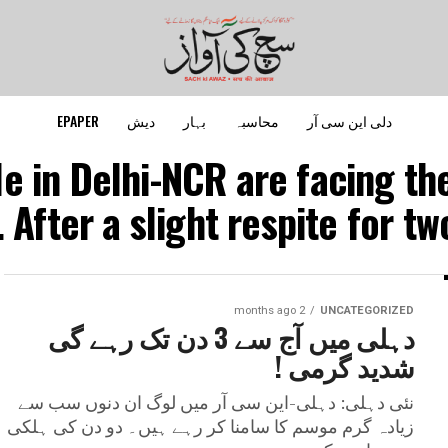
دلی این سی آر
محاسبہ
بہار
دیش
EPAPER
le in Delhi-NCR are facing th
 After a slight respite for tw
2 months ago
UNCATEGORIZED
دہلی میں آج سے 3 دن تک رہے گی
شدید گرمی !
نئی دہلی: دہلی-این سی آر میں لوگ ان دنوں سب سے
زیادہ گرم موسم کا سامنا کر رہے ہیں۔ دو دن کی ہلکی