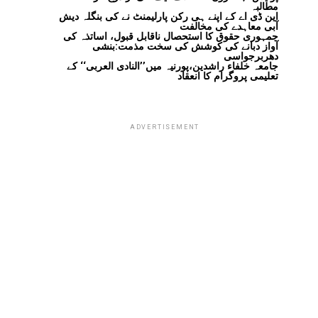
مطالبہ
این ڈی اے کے اپنے ہی رکن پارلیمنٹ نے کی بنگلہ دیش
آبی معاہدے کی مخالفت
جمہوری حقوق کا استحصال ناقابل قبول، اساتذہ کی
آواز دبانے کی کوشش کی سخت مذمت:بنشی
دھربرجواسی
جامعہ خلفاء راشدین،پورنیہ میں’’النادی العربی‘‘ کے
تعلیمی پروگرام کا انعقاد
ADVERTISEMENT