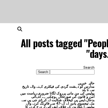
All posts tagged "Peop
days.
Search
Search
حالیہ خبریں
مدارس کو دہشت گردی کی فیکٹری کہنے والے تاریخ
سے نا بلد
پولیس کی من مانی پرروک لگانا ضروری،ریاست میں
امن و قانون کی صورتحال ہوچکی ہے انتہائی
بدحال،ایس پی کیخلاف شکایت لے کر ڈی جی پی سے
ملے تیجسوی یادو، اے کے-47 سے فائرنگ کرنے والے
پولیس اہلکاروں کے خلاف ایف آئی آر درج کرنے کا