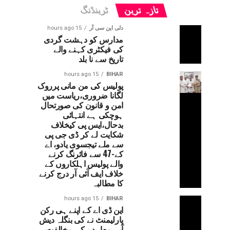
تازہ ترین
ٹرینڈنگ
دلی این سی آر
15 hours ago
مدارس کو دہشت گردی
کی فیکٹری کہنے والے
تاریخ سے نا بلد
15 hours ago
BIHAR
پولیس کی من مانی پرروک
لگانا ضروری،ریاست میں
امن و قانون کی صورتحال
ہوچکی ہے انتہائی
بدحال،ایس پی کیخلاف
شکایت لے کر ڈی جی پی
سے ملے تیجسوی یادو، اے
کے-47 سے فائرنگ کرنے
والے پولیس اہلکاروں کے
خلاف ایف آئی آر درج کرنے
کا مطالبہ
15 hours ago
BIHAR
این ڈی اے کے اپنے ہی رکن
پارلیمنٹ نے کی بنگلہ دیش
آبی معاہدے کی مخالفت