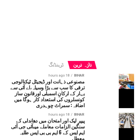
تازہ ترین
ٹرینڈنگ
18 hours ago
BIHAR
مصنوعی ذہانت اور ڈیجیٹل ٹیکنالوجی
ترقی کا سب سے بڑا وسیلہ،اے آئی سے
بہار کے ارکانِ اسمبلی اورقانون ساز
کونسلروں کی استعداد کار ہوگا میں
اضافہ: سمراٹ چوہدری
18 hours ago
BIHAR
پیپر لیک اور امتحان میں دھاندلی کے
سنگین الزامات معاملے میںآئی جی آئی
ایم ایس کے 6 ایم بی بی ایس طلبہ
معطل