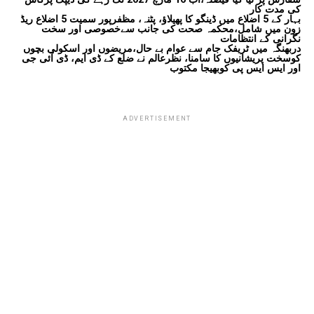
کی مدت کار
بہار کے 5 اضلاع میں ڈینگو کا پھیلاؤ، پٹنہ، مظفرپور سمیت 5 اضلاع ریڈ
زون میں شامل،محکمہ صحت کی جانب سےخصوصی اور سخت
نگرانی کے انتظامات
دربھنگہ میں ٹریفک جام سے عوام بے حال،مریضوں اور اسکولی بچوں
کوسخت پریشانیوں کا سامنا، نظرعالم نے ضلع کے ڈی ایم، ڈی آئی جی
اور ایس ایس پی کوبھیجا مکتوب
ADVERTISEMENT