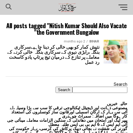
All posts tagged "Nitish Kumar Should Also Vacate
the Government Bungalow"
2 months ago
BIHAR
نتیش کمار کو بھی خالی کر دینا چاہیےسرکاری
بنگلہ،رابڑی دیوی کے سرکاری بنگلہ خالی کرنے کے
معاملے پر تنازع کے درمیان تیج پرتاپ یادو کاسخت
رد عمل
Search
Search
حالیہ خبریں
مصنوعی ذہانت اور ڈیجیٹل ٹیکنالوجی ترقی کا سب سے بڑا وسیلہ،اے
آئی سے بہار کے ارکانِ اسمبلی اورقانون ساز کونسلروں کی استعداد
کار ہوگا میں اضافہ: سمراٹ چوہدری
پیپر لیک اور امتحان میں دھاندلی کے سنگین الزامات معاملے میںآئی جی
آئی ایم ایس کے 6 ایم بی بی ایس طلبہ معطل
گورنر کی شفقت نے بچائی دیپک پرکاش کی کرسی، بہار حکومت کی
سفارش پر لیا گیا فیصلہ،اب 16 مارچ 2027 تک رہے گی دیپک پرکاش