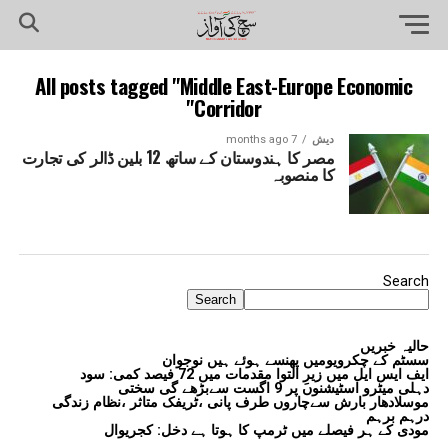
All posts tagged "Middle East-Europe Economic
Corridor"
دیش
7 months ago
مصر کا ہندوستان کے ساتھ 12 بلین ڈالر کی تجارت
کا منصوبہ
Search
Search
حالیہ خبریں
سسٹم کے چکرویومیں پھنسے ہوئے ہیں نوجوان
ایف ایس ایل میں زیرِ التوا مقدمات میں 72 فیصد کمی: سود
دہلی میٹرو اسٹیشنوں پر 9 اگست سےبڑھے گی سختی
موسلادھار بارش سےچاروں طرف پانی ،ٹریفک متاثر ،نظام زندگی
درہم برہم
مودی کے ہر فیصلے میں ٹرمپ کا ہوتا ہے دخل: کجریوال