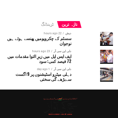
تازہ ترین
ٹرینڈنگ
دیش
22 hours ago
سسٹم کے چکرویومیں پھنسے ہوئے ہیں
نوجوان
دلی این سی آر
23 hours ago
ایف ایس ایل میں زیرِ التوا مقدمات میں
72 فیصد کمی: سود
دلی این سی آر
1 day ago
دہلی میٹرو اسٹیشنوں پر 9 اگست
سےبڑھے گی سختی