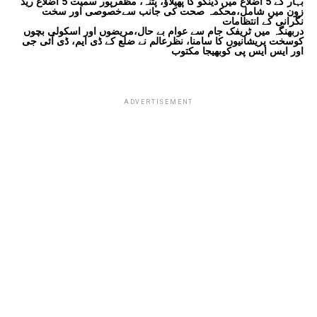
بہار کے 5 اضلاع میں ڈینگو کا پھیلاؤ، پٹنہ، مظفرپور سمیت 5 اضلاع ریڈ
زون میں شامل،محکمہ صحت کی جانب سےخصوصی اور سخت
نگرانی کے انتظامات
دربھنگہ میں ٹریفک جام سے عوام بے حال،مریضوں اور اسکولی بچوں
کوسخت پریشانیوں کا سامنا، نظرعالم نے ضلع کے ڈی ایم، ڈی آئی جی
اور ایس ایس پی کوبھیجا مکتوب
ADVERTISEMENT