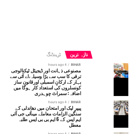
تازہ ترین
ٹرینڈنگ
4 hours ago
BIHAR
مصنوعی ذہانت اور ڈیجیٹل ٹیکنالوجی
ترقی کا سب سے بڑا وسیلہ،اے آئی سے
بہار کے ارکانِ اسمبلی اورقانون ساز
کونسلروں کی استعداد کار ہوگا میں
اضافہ: سمراٹ چوہدری
4 hours ago
BIHAR
پیپر لیک اور امتحان میں دھاندلی کے
سنگین الزامات معاملے میںآئی جی آئی
ایم ایس کے 6 ایم بی بی ایس طلبہ
معطل
4 hours ago
BIHAR