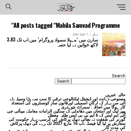
All posts tagged "Mahila Samvad Programme"
بہار
1 year ago
سارن میں ‘مہیلا سمواد پروگرام’ میں اب تک 3.83
لاکھ خواتین نے لیا حصہ
Search
Search
حالیہ خبریں
مصنوعی ذہانت اور ڈیجیٹل ٹیکنالوجی ترقی کا سب سے بڑا وسیلہ،اے
آئی سے بہار کے ارکانِ اسمبلی اورقانون ساز کونسلروں کی استعداد
کار ہوگا میں اضافہ: سمراٹ چوہدری
پیپر لیک اور امتحان میں دھاندلی کے سنگین الزامات معاملے میںآئی جی
آئی ایم ایس کے 6 ایم بی بی ایس طلبہ معطل
گورنر کی شفقت نے بچائی دیپک پرکاش کی کرسی، بہار حکومت کی
سفارش پر لیا گیا فیصلہ،اب 16 مارچ 2027 تک رہے گی دیپک پرکاش
کی مدت کار