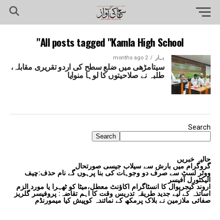
All posts tagged "Kamla High School"
بہار
2 months ago
سیتامڑھی میں ضلع سطح کی اردو تقریری مقابلہ،
طلبہ نے صلاحیتوں کا لوہا منوایا
Search
Search
حالیہ خبریں
گروگرام میں بارش سے سیلاب جیسی صورتحال
ووٹر لسٹ سے صرف دو وجوہات کی بنا پرہوں گے نام حذف:چیف
الیکٹورل آفیسر
اروند کیجریوال کا انسٹاگرام اکاؤنٹ معطل،میٹا کو ٹھہرا یا مورد الزم
اساتذہ کے لیے جدید طریقہ تدریس وقت کا اہم تقاضہ: پروفیسر گلریز
صفائی ملازمین نے بلاک پرمکھ کے نمائندہ کوپیش کیا میمورنڈم