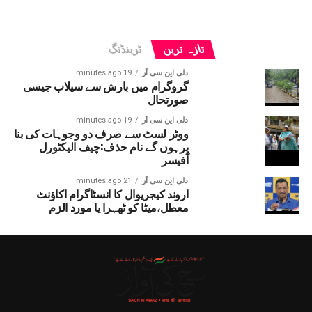
تازہ ترین
ٹرینڈنگ
دلی این سی آر
19 minutes ago
گروگرام میں بارش سے سیلاب جیسی
صورتحال
دلی این سی آر
19 minutes ago
ووٹر لسٹ سے صرف دو وجوہات کی بنا
پرہوں گے نام حذف:چیف الیکٹورل
آفیسر
دلی این سی آر
21 minutes ago
اروند کیجریوال کا انسٹاگرام اکاؤنٹ
معطل،میٹا کو ٹھہرا یا مورد الزم