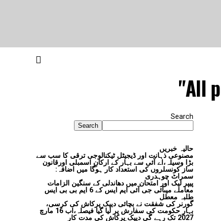
All 
Search
Search
حالیہ خبریں
مصنوعی ذہانت اور ڈیجیٹل ٹیکنالوجی ترقی کا سب سے
بڑا وسیلہ،اے آئی سے بہار کے ارکانِ اسمبلی اورقانون
ساز کونسلروں کی استعداد کار ہوگا میں اضافہ:
سمراٹ چوہدری
پیپر لیک اور امتحان میں دھاندلی کے سنگین الزامات
معاملے میںآئی جی آئی ایم ایس کے 6 ایم بی بی ایس
طلبہ معطل
گورنر کی شفقت نے بچائی دیپک پرکاش کی کرسی،
بہار حکومت کی سفارش پر لیا گیا فیصلہ،اب 16 مارچ
2027 تک رہے گی دیپک پرکاش کی مدت کار