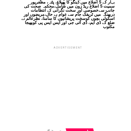
بہار کے 5 اضلاع میں ڈینگو کا پھیلاؤ، پٹنہ، مظفرپور
سمیت 5 اضلاع ریڈ زون میں شامل،محکمہ صحت کی
جانب سےخصوصی اور سخت نگرانی کے انتظامات
دربھنگہ میں ٹریفک جام سے عوام بے حال،مریضوں اور
اسکولی بچوں کوسخت پریشانیوں کا سامنا، نظرعالم نے
ضلع کے ڈی ایم، ڈی آئی جی اور ایس ایس پی کوبھیجا
مکتوب
ADVERTISEMENT