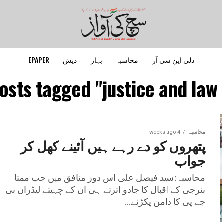
دلی این سی آر
محاسبہ
بہار
دیش
EPAPER
posts tagged "justice and law 
محاسبہ
4 weeks ago
پتھروں کو دے رہے ہیں آئینے کھل کر
جواب
محاسبہ:سید فیصل علی اس دور منافق میں جب ممتا
بنرجی کے اقبال کا جادو اترتے ہی ان کے چہیتے لیڈران بی
جے پی کا دامن پکڑنے...