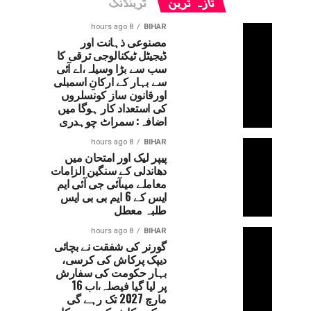
تازہ ترین
ٹرینڈنگ
8 hours ago
BIHAR
مصنوعی ذہانت اور
ڈیجیٹل ٹیکنالوجی ترقی کا
سب سے بڑا وسیلہ،اے آئی
سے بہار کے ارکانِ اسمبلی
اورقانون ساز کونسلروں
کی استعداد کار ہوگا میں
اضافہ: سمراٹ چوہدری
8 hours ago
BIHAR
پیپر لیک اور امتحان میں
دھاندلی کے سنگین الزامات
معاملے میںآئی جی آئی ایم
ایس کے 6 ایم بی بی ایس
طلبہ معطل
8 hours ago
BIHAR
گورنر کی شفقت نے بچائی
دیپک پرکاش کی کرسی،
بہار حکومت کی سفارش
پر لیا گیا فیصلہ،اب 16
مارچ 2027 تک رہے گی