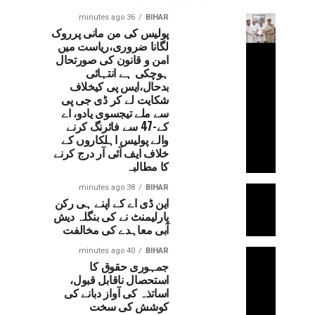
36 minutes ago
BIHAR
پولیس کی من مانی پرروک
لگانا ضروری،ریاست میں
امن و قانون کی صورتحال
ہوچکی ہے انتہائی
بدحال،ایس پی کیخلاف
شکایت لے کر ڈی جی پی
سے ملے تیجسوی یادو، اے
کے-47 سے فائرنگ کرنے
والے پولیس اہلکاروں کے
خلاف ایف آئی آر درج کرنے
کا مطالبہ
38 minutes ago
BIHAR
این ڈی اے کے اپنے ہی رکن
پارلیمنٹ نے کی بنگلہ دیش
آبی معاہدے کی مخالفت
40 minutes ago
BIHAR
جمہوری حقوق کا
استحصال ناقابل قبول،
اساتذہ کی آواز دبانے کی
کوشش کی سخت