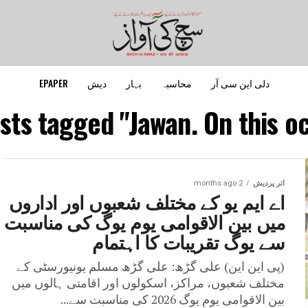
دلی این سی آر
محاسبہ
بہار
دیش
EPAPER
osts tagged "Jawan. On this oc
اتر پردیش
2 months ago
اے ایم یو کے مختلف شعبوں اور اداروں
میں بین الاقوامی یوم یوگ کی مناسبت
سے یوگ تقریبات کا اہتمام
(پی این این) علی گڑھ: علی گڑھ مسلم یونیورسٹی کے
مختلف شعبوں، مراکز، اسکولوں اور اقامتی ہالوں میں
بین الاقوامی یومِ یوگ 2026 کی مناسبت سے...