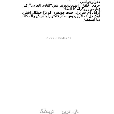
دھربرجواسی
جامعہ خلفاء راشدین،پورنیہ میں’’النادی العربی‘‘ کے
تعلیمی پروگرام کا انعقاد
آرایل ڈی سربراہ جینت چودھری کو بڑا جھٹکا،راشٹریہ
لوک دل کے اتر پردیش صدر ڈاکٹر راماشیش رائے کانے
دیا استعفیٰ
ADVERTISEMENT
تازہ ترین
ٹرینڈنگ