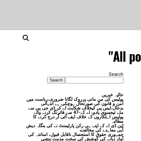
All p
Search
Search
حالیہ خبریں
پولیس کی من مانی پرروک لگانا ضروری،ریاست میں
امن و قانون کی صورتحال ہوچکی ہے انتہائی
بدحال،ایس پی کیخلاف شکایت لے کر ڈی جی پی سے
ملے تیجسوی یادو، اے کے-47 سے فائرنگ کرنے والے
پولیس اہلکاروں کے خلاف ایف آئی آر درج کرنے کا
مطالبہ
این ڈی اے کے اپنے ہی رکن پارلیمنٹ نے کی بنگلہ دیش
آبی معاہدے کی مخالفت
جمہوری حقوق کا استحصال ناقابل قبول، اساتذہ کی
آواز دبانے کی کوشش کی سخت مذمت:بنشی