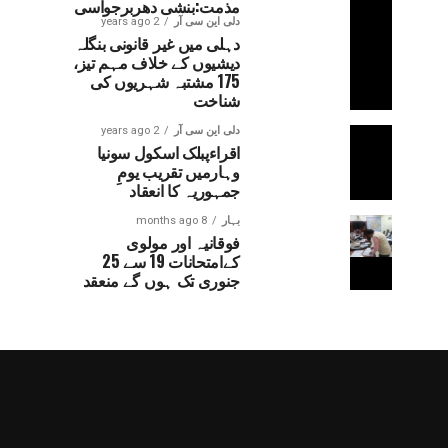
مذمت:بنشی دھربرجواسی
دلی این سی آر
2 years ago
دہلی میں غیر قانونی بنگلہ
دیشیوں کے خلاف مہم تیز،
175 مشتبہ شہریوں کی
شناخت
دلی این سی آر
2 years ago
اقراءپبلک اسکول سونیا
وہارمیں تقریب یومِ
جمہوریہ کا انعقاد
بہار
8 months ago
فوقانیہ اور مولوی
کےامتحانات 19 سے 25
جنوری تک ہوں گے منعقد