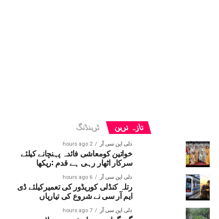
تازہ ترین
ٹرینڈنگ
دلی این سی آر
2 hours ago
خواتین کومعاشی فائدہ پہنچانے کیلئے
سرکار اٹھار رہی ہے قدم :ریکھا
دلی این سی آر
6 hours ago
رتلہ کنڈلی کوریڈور کی تعمیرکیلئے ڈی
ایم آر سی نے شروع کی تیاریاں
دلی این سی آر
7 hours ago