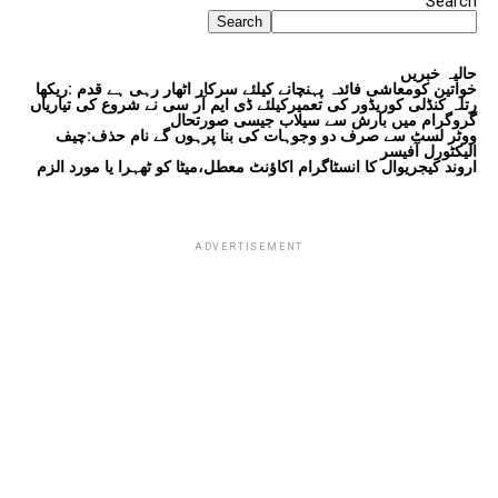
Search
Search
حالیہ خبریں
خواتین کومعاشی فائدہ پہنچانے کیلئے سرکار اٹھار رہی ہے قدم :ریکھا
رتلہ کنڈلی کوریڈور کی تعمیرکیلئے ڈی ایم آر سی نے شروع کی تیاریاں
گروگرام میں بارش سے سیلاب جیسی صورتحال
ووٹر لسٹ سے صرف دو وجوہات کی بنا پرہوں گے نام حذف:چیف
الیکٹورل آفیسر
اروند کیجریوال کا انسٹاگرام اکاؤنٹ معطل،میٹا کو ٹھہرا یا مورد الزم
ADVERTISEMENT