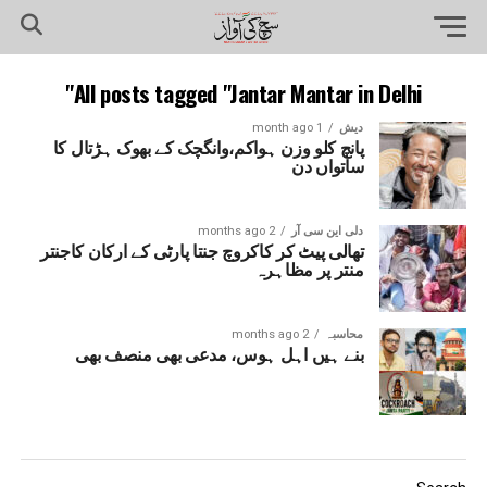
All posts tagged "Jantar Mantar in Delhi"
دیش
1 month ago
پانچ کلو وزن ہواکم،وانگچک کے بھوک ہڑتال کا
ساتواں دن
دلی این سی آر
2 months ago
تھالی پیٹ کر کاکروچ جنتا پارٹی کے ارکان کاجنتر
منتر پر مظاہرہ
محاسبہ
2 months ago
بنے ہیں اہل ہوس، مدعی بھی منصف بھی