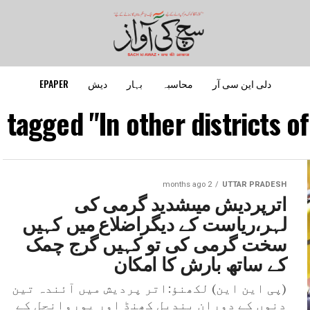
دلی این سی آر
محاسبہ
بہار
دیش
EPAPER
 tagged "In other districts of
2 months ago
UTTAR PRADESH
اترپردیش میںشدید گرمی کی
لہر،ریاست کے دیگراضلاع میں کہیں
سخت گرمی کی تو کہیں گرج چمک
کے ساتھ بارش کا امکان
(پی این این) لکھنؤ:اتر پردیش میں آئندہ تین
دنوں کے دوران بندیل کھنڈ اور پوروانچل کے