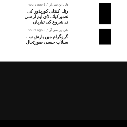
دلی این سی آر
6 hours ago
رتلہ کنڈلی کوریڈور کی
تعمیرکیلئے ڈی ایم آر سی
نے شروع کی تیاریاں
دلی این سی آر
6 hours ago
گروگرام میں بارش سے
سیلاب جیسی صورتحال