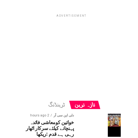
ADVERTISEMENT
تازہ ترین
ٹرینڈنگ
دلی این سی آر
2 hours ago
خواتین کومعاشی فائدہ
پہنچانے کیلئے سرکار اٹھار
رہی ہے قدم :ریکھا