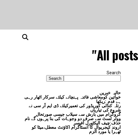
All posts
Search
Search
حالیہ خبریں
خواتین کومعاشی فائدہ پہنچانے کیلئے سرکار اٹھار رہی
ہے قدم :ریکھا
رتلہ کنڈلی کوریڈور کی تعمیرکیلئے ڈی ایم آر سی نے
شروع کی تیاریاں
گروگرام میں بارش سے سیلاب جیسی صورتحال
ووٹر لسٹ سے صرف دو وجوہات کی بنا پرہوں گے نام
حذف:چیف الیکٹورل آفیسر
اروند کیجریوال کا انسٹاگرام اکاؤنٹ معطل،میٹا کو
ٹھہرا یا مورد الزم