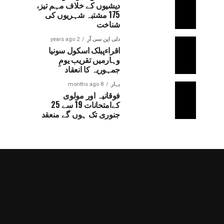
دیشیوں کے خلاف مہم تیز،
175 مشتبہ شہریوں کی
شناخت
دلی این سی آر
2 years ago
اقراءپبلک اسکول سونیا
وہارمیں تقریب یومِ
جمہوریہ کا انعقاد
بہار
8 months ago
فوقانیہ اور مولوی
کےامتحانات 19 سے 25
جنوری تک ہوں گے منعقد