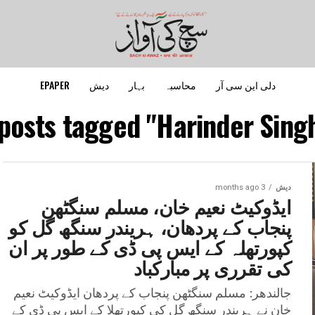
دلی این سی آر
محاسبہ
بہار
دیش
EPAPER
 posts tagged "Harinder Singh 
دیش
3 months ago
ایڈوکیٹ نعیم خان، مسلم سنگٹھن
پنجاب کے پردھان، ہریندر سنگھ گل کو
کپورتھلہ کے ایس پی ڈی کے طور پر ان
کی تقرری پر مبارکباد
جالندھر: مسلم سنگٹھن پنجاب کے پردھان ایڈوکیٹ نعیم
خان نے ہریندر سنگھ گل کی کپورتھلا کے ایس پی ڈی کے