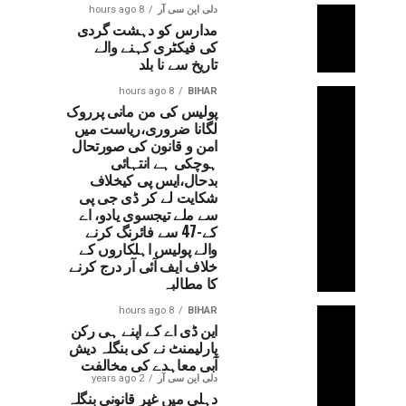
دلی این سی آر
8 hours ago
مدارس کو دہشت گردی
کی فیکٹری کہنے والے
تاریخ سے نا بلد
8 hours ago
BIHAR
پولیس کی من مانی پرروک
لگانا ضروری،ریاست میں
امن و قانون کی صورتحال
ہوچکی ہے انتہائی
بدحال،ایس پی کیخلاف
شکایت لے کر ڈی جی پی
سے ملے تیجسوی یادو، اے
کے-47 سے فائرنگ کرنے
والے پولیس اہلکاروں کے
خلاف ایف آئی آر درج کرنے
کا مطالبہ
8 hours ago
BIHAR
این ڈی اے کے اپنے ہی رکن
پارلیمنٹ نے کی بنگلہ دیش
آبی معاہدے کی مخالفت
دلی این سی آر
2 years ago
دہلی میں غیر قانونی بنگلہ