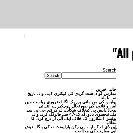
All
Search
Search
حالیہ خبریں
مدارس کو دہشت گردی کی فیکٹری کہنے والے تاریخ
سے نا بلد
پولیس کی من مانی پرروک لگانا ضروری،ریاست میں
امن و قانون کی صورتحال ہوچکی ہے انتہائی
بدحال،ایس پی کیخلاف شکایت لے کر ڈی جی پی سے
ملے تیجسوی یادو، اے کے-47 سے فائرنگ کرنے والے
پولیس اہلکاروں کے خلاف ایف آئی آر درج کرنے کا
مطالبہ
این ڈی اے کے اپنے ہی رکن پارلیمنٹ نے کی بنگلہ دیش
آبی معاہدے کی مخالفت