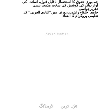
جمہوری حقوق کا استحصال ناقابل قبول، اساتذہ کی
آواز دبانے کی کوشش کی سخت مذمت:بنشی
دھربرجواسی
جامعہ خلفاء راشدین،پورنیہ میں’’النادی العربی‘‘ کے
تعلیمی پروگرام کا انعقاد
ADVERTISEMENT
تازہ ترین
ٹرینڈنگ