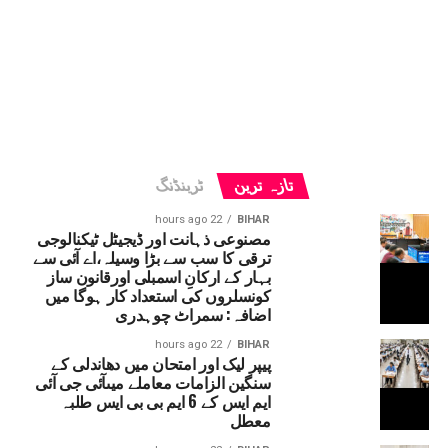
تازہ ترین
ٹرینڈنگ
22 hours ago
BIHAR
مصنوعی ذہانت اور ڈیجیٹل ٹیکنالوجی
ترقی کا سب سے بڑا وسیلہ،اے آئی سے
بہار کے ارکانِ اسمبلی اورقانون ساز
کونسلروں کی استعداد کار ہوگا میں
اضافہ: سمراٹ چوہدری
22 hours ago
BIHAR
پیپر لیک اور امتحان میں دھاندلی کے
سنگین الزامات معاملے میںآئی جی آئی
ایم ایس کے 6 ایم بی بی ایس طلبہ
معطل