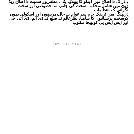
بہار کے 5 اضلاع میں ڈینگو کا پھیلاؤ، پٹنہ، مظفرپور سمیت 5 اضلاع ریڈ
زون میں شامل،محکمہ صحت کی جانب سےخصوصی اور سخت
نگرانی کے انتظامات
دربھنگہ میں ٹریفک جام سے عوام بے حال،مریضوں اور اسکولی بچوں
کوسخت پریشانیوں کا سامنا، نظرعالم نے ضلع کے ڈی ایم، ڈی آئی جی
اور ایس ایس پی کوبھیجا مکتوب
ADVERTISEMENT