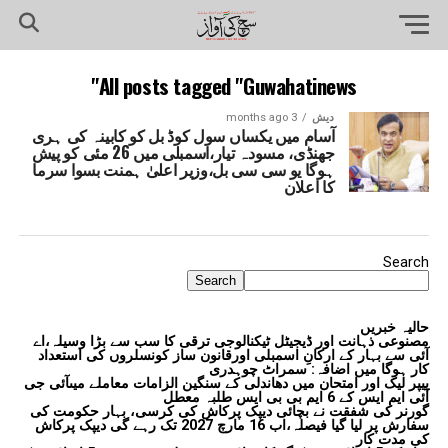
All posts tagged "Guwahatinews"
دیش
3 months ago
آسام میں یکساں سول کوڈ بل کو کابینہ کی ہری
جھنڈی، مسودہ تیار،اسمبلی میں 26 مئی کو پیش
ہوگا یو سی سی بل،وزیر اعلیٰ ہمنت بسوا سرما
کا اعلان
Search
Search
حالیہ خبریں
مصنوعی ذہانت اور ڈیجیٹل ٹیکنالوجی ترقی کا سب سے بڑا وسیلہ،اے
آئی سے بہار کے ارکانِ اسمبلی اورقانون ساز کونسلروں کی استعداد
کار ہوگا میں اضافہ: سمراٹ چوہدری
پیپر لیک اور امتحان میں دھاندلی کے سنگین الزامات معاملے میںآئی جی
آئی ایم ایس کے 6 ایم بی بی ایس طلبہ معطل
گورنر کی شفقت نے بچائی دیپک پرکاش کی کرسی، بہار حکومت کی
سفارش پر لیا گیا فیصلہ،اب 16 مارچ 2027 تک رہے گی دیپک پرکاش
کی مدت کار