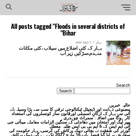
All posts tagged "Floods in several districts of
Bihar"
بہار
1 year ago
بہار کے کئی اضلاع میں سیلاب ،کئی مکانات
منہدم،سڑکیں زیر آب
Search
Search
حالیہ خبریں
مصنوعی ذہانت اور ڈیجیٹل ٹیکنالوجی ترقی کا سب سے بڑا وسیلہ،اے
آئی سے بہار کے ارکانِ اسمبلی اورقانون ساز کونسلروں کی استعداد
کار ہوگا میں اضافہ: سمراٹ چوہدری
پیپر لیک اور امتحان میں دھاندلی کے سنگین الزامات معاملے میںآئی جی
آئی ایم ایس کے 6 ایم بی بی ایس طلبہ معطل
گورنر کی شفقت نے بچائی دیپک پرکاش کی کرسی، بہار حکومت کی
سفارش پر لیا گیا فیصلہ،اب 16 مارچ 2027 تک رہے گی دیپک پرکاش