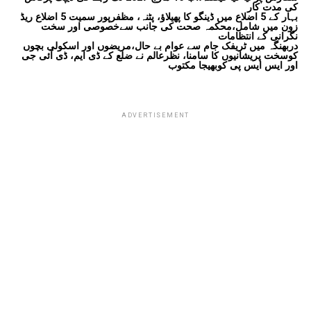
کی مدت کار
بہار کے 5 اضلاع میں ڈینگو کا پھیلاؤ، پٹنہ، مظفرپور سمیت 5 اضلاع ریڈ
زون میں شامل،محکمہ صحت کی جانب سےخصوصی اور سخت
نگرانی کے انتظامات
دربھنگہ میں ٹریفک جام سے عوام بے حال،مریضوں اور اسکولی بچوں
کوسخت پریشانیوں کا سامنا، نظرعالم نے ضلع کے ڈی ایم، ڈی آئی جی
اور ایس ایس پی کوبھیجا مکتوب
ADVERTISEMENT