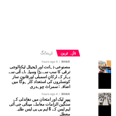
تازہ ترین
ٹرینڈنگ
4 hours ago
BIHAR
مصنوعی ذہانت اور ڈیجیٹل ٹیکنالوجی
ترقی کا سب سے بڑا وسیلہ،اے آئی سے
بہار کے ارکانِ اسمبلی اورقانون ساز
کونسلروں کی استعداد کار ہوگا میں
اضافہ: سمراٹ چوہدری
4 hours ago
BIHAR
پیپر لیک اور امتحان میں دھاندلی کے
سنگین الزامات معاملے میںآئی جی آئی
ایم ایس کے 6 ایم بی بی ایس طلبہ
معطل