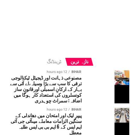
تازہ ترین
ٹرینڈنگ
12 hours ago
BIHAR
مصنوعی ذہانت اور ڈیجیٹل ٹیکنالوجی
ترقی کا سب سے بڑا وسیلہ،اے آئی سے
بہار کے ارکانِ اسمبلی اورقانون ساز
کونسلروں کی استعداد کار ہوگا میں
اضافہ: سمراٹ چوہدری
12 hours ago
BIHAR
پیپر لیک اور امتحان میں دھاندلی کے
سنگین الزامات معاملے میںآئی جی آئی
ایم ایس کے 6 ایم بی بی ایس طلبہ
معطل