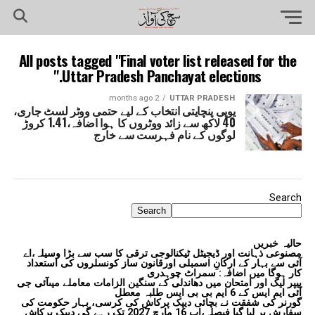
All posts tagged "Final voter list released for the
Uttar Pradesh Panchayat elections."
2 months ago
UTTAR PRADESH
یوپی پنچایتی انتخاب کے لیے حتمی ووٹر لسٹ جاری،
40 لاکھ سے زائد ووٹروں کا ہوا اضافہ،1.41 کروڑ
لوگوں کے نام فہرست سے خارج
Search
Search
حالیہ خبریں
مصنوعی ذہانت اور ڈیجیٹل ٹیکنالوجی ترقی کا سب سے بڑا وسیلہ،اے
آئی سے بہار کے ارکانِ اسمبلی اورقانون ساز کونسلروں کی استعداد
کار ہوگا میں اضافہ: سمراٹ چوہدری
پیپر لیک اور امتحان میں دھاندلی کے سنگین الزامات معاملے میںآئی جی
آئی ایم ایس کے 6 ایم بی بی ایس طلبہ معطل
گورنر کی شفقت نے بچائی دیپک پرکاش کی کرسی، بہار حکومت کی
سفارش پر لیا گیا فیصلہ،اب 16 مارچ 2027 تک رہے گی دیپک پرکاش