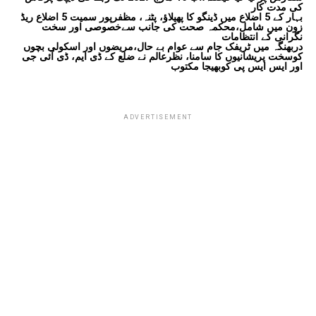
کی مدت کار
بہار کے 5 اضلاع میں ڈینگو کا پھیلاؤ، پٹنہ، مظفرپور سمیت 5 اضلاع ریڈ
زون میں شامل،محکمہ صحت کی جانب سےخصوصی اور سخت
نگرانی کے انتظامات
دربھنگہ میں ٹریفک جام سے عوام بے حال،مریضوں اور اسکولی بچوں
کوسخت پریشانیوں کا سامنا، نظرعالم نے ضلع کے ڈی ایم، ڈی آئی جی
اور ایس ایس پی کوبھیجا مکتوب
ADVERTISEMENT