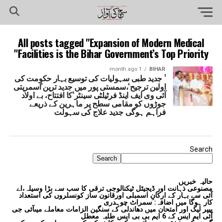
All posts tagged "Expansion of Modern Medical
Facilities is the Bihar Government’s Top Priority"
1 month ago
BIHAR
’ جدید طبی سہولیات کی توسیع بہار حکومت کی
اولین ترجیح‘،سمستی پور میں جدید ترین’اسمریتی
آئی وی ایف اینڈ فرٹیلٹی سینٹر‘کا افتتاح، بے اولاد
جوڑوں کو مقامی سطح پر ماہرین کے ذریعے
فراہم ہوگی جدید علاج کی سہولت
Search
Search
حالیہ خبریں
مصنوعی ذہانت اور ڈیجیٹل ٹیکنالوجی ترقی کا سب سے بڑا وسیلہ،اے
آئی سے بہار کے ارکانِ اسمبلی اورقانون ساز کونسلروں کی استعداد
کار ہوگا میں اضافہ: سمراٹ چوہدری
پیپر لیک اور امتحان میں دھاندلی کے سنگین الزامات معاملے میںآئی جی
آئی ایم ایس کے 6 ایم بی بی ایس طلبہ معطل