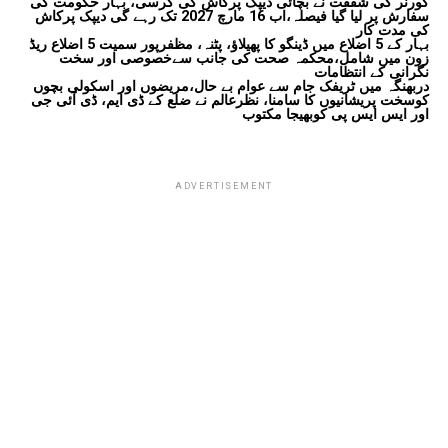
گورنر کی شفقت نے بچائی دیپک پرکاش کی کرسی، بہار حکومت کی
سفارش پر لیا گیا فیصلہ،اب 16 مارچ 2027 تک رہے گی دیپک پرکاش
کی مدت کار
بہار کے 5 اضلاع میں ڈینگو کا پھیلاؤ، پٹنہ، مظفرپور سمیت 5 اضلاع ریڈ
زون میں شامل،محکمہ صحت کی جانب سےخصوصی اور سخت
نگرانی کے انتظامات
دربھنگہ میں ٹریفک جام سے عوام بے حال،مریضوں اور اسکولی بچوں
کوسخت پریشانیوں کا سامنا، نظرعالم نے ضلع کے ڈی ایم، ڈی آئی جی
اور ایس ایس پی کوبھیجا مکتوب
ADVERTISEMENT