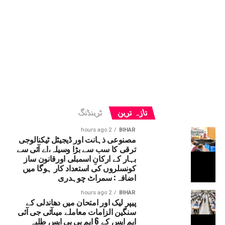
تازہ ترین
ٹرینڈنگ
2 hours ago
BIHAR
مصنوعی ذہانت اور ڈیجیٹل ٹیکنالوجی
ترقی کا سب سے بڑا وسیلہ،اے آئی سے
بہار کے ارکانِ اسمبلی اورقانون ساز
کونسلروں کی استعداد کار ہوگا میں
اضافہ: سمراٹ چوہدری
2 hours ago
BIHAR
پیپر لیک اور امتحان میں دھاندلی کے
سنگین الزامات معاملے میںآئی جی آئی
ایم ایس کے 6 ایم بی بی ایس طلبہ