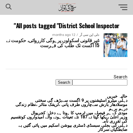
All posts tagged "District School Inspector"
دلی این سی آر
12 months ago
غیر قانونی اسکولوں پرہوگی کارروائی، حکومت نے
15 اگست تک طلب کی فہرست
Search
Search
حالیہ خبریں
دہلی میٹرو اسٹیشنوں پر 9 اگست سےبڑھے گی سختی
موسلادھار بارش سےچاروں طرف پانی ،ٹریفک متاثر ،نظام زندگی
درہم برہم
مودی کے ہر فیصلے میں ٹرمپ کا ہوتا ہے دخل: کجریوال
وزیر اعلیٰ ریکھا گپتا نے 187 نئے تعینات ہونے والے امیدواروں کوتقسیم
کی تقرری نامہ
دہلی کی بجلی سبسڈی ڈسٹری بیوشن اسکیم میں پائی گئیں بے
ضابطگیاں:سرکار