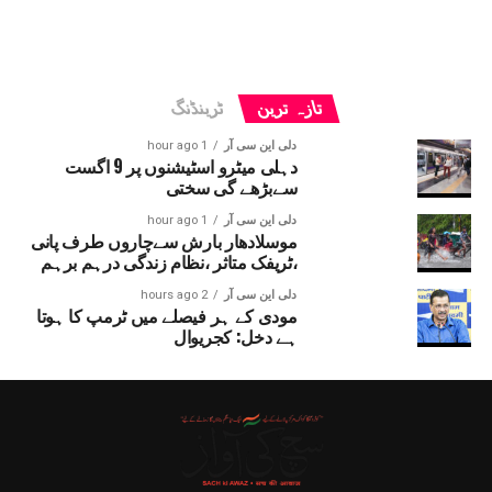
تازہ ترین
ٹرینڈنگ
دلی این سی آر
1 hour ago
دہلی میٹرو اسٹیشنوں پر 9 اگست
سےبڑھے گی سختی
دلی این سی آر
1 hour ago
موسلادھار بارش سےچاروں طرف پانی
،ٹریفک متاثر ،نظام زندگی درہم برہم
دلی این سی آر
2 hours ago
مودی کے ہر فیصلے میں ٹرمپ کا ہوتا
ہے دخل: کجریوال