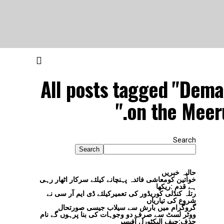
All posts tagged "Dema
on the Meer
Search
Search
حالیہ خبریں
خواتین کومعاشی فائدہ پہنچانے کیلئے سرکار اٹھار رہی
ہے قدم :ریکھا
رتلہ کنڈلی کوریڈور کی تعمیرکیلئے ڈی ایم آر سی نے
شروع کی تیاریاں
گروگرام میں بارش سے سیلاب جیسی صورتحال
ووٹر لسٹ سے صرف دو وجوہات کی بنا پرہوں گے نام
حذف:چیف الیکٹورل آفیسر