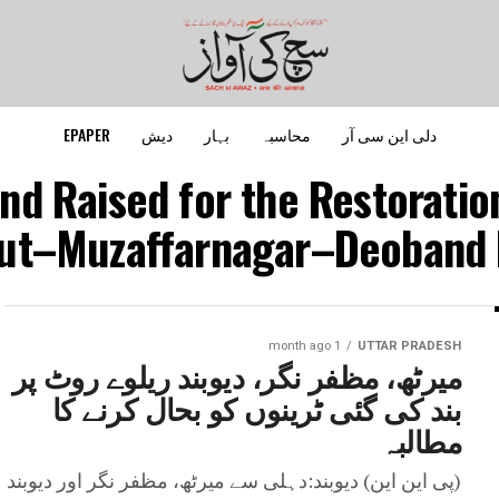
دلی این سی آر
محاسبہ
بہار
دیش
EPAPER
nd Raised for the Restoration
ut–Muzaffarnagar–Deoband Ra
1 month ago
UTTAR PRADESH
میرٹھ، مظفر نگر، دیوبند ریلوے روٹ پر
بند کی گئی ٹرینوں کو بحال کرنے کا
مطالبہ
(پی این این) دیوبند:دہلی سے میرٹھ، مظفر نگر اور دیوبند