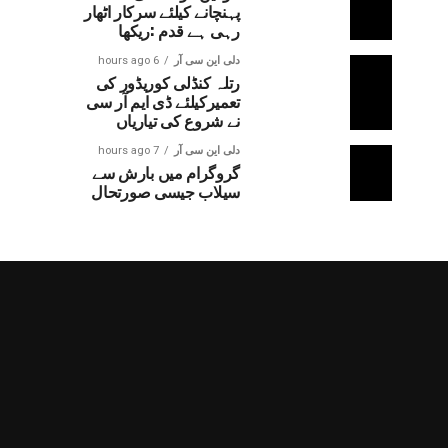
پہنچانے کیلئے سرکار اٹھار
رہی ہے قدم :ریکھا
دلی این سی آر
6 hours ago
رتلہ کنڈلی کوریڈور کی
تعمیرکیلئے ڈی ایم آر سی
نے شروع کی تیاریاں
دلی این سی آر
7 hours ago
گروگرام میں بارش سے
سیلاب جیسی صورتحال