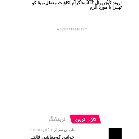
اروند کیجریوال کا انسٹاگرام اکاؤنٹ معطل،میٹا کو
ٹھہرا یا مورد الزم
ADVERTISEMENT
تازہ ترین
ٹرینڈنگ
دلی این سی آر
2 hours ago
خواتین کومعاشی فائدہ