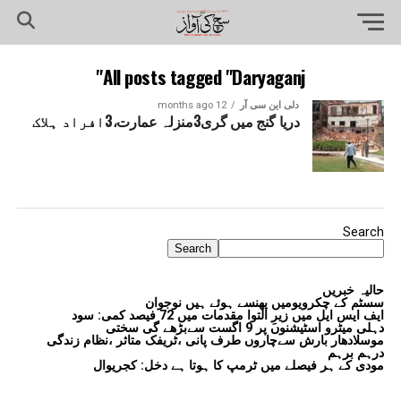
All posts tagged "Daryaganj"
دلی این سی آر
12 months ago
دریا گنج میں گری3منزلہ عمارت،3افراد ہلاک
Search
Search
حالیہ خبریں
سسٹم کے چکرویومیں پھنسے ہوئے ہیں نوجوان
ایف ایس ایل میں زیرِ التوا مقدمات میں 72 فیصد کمی: سود
دہلی میٹرو اسٹیشنوں پر 9 اگست سےبڑھے گی سختی
موسلادھار بارش سےچاروں طرف پانی ،ٹریفک متاثر ،نظام زندگی
درہم برہم
مودی کے ہر فیصلے میں ٹرمپ کا ہوتا ہے دخل: کجریوال