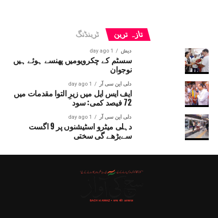
تازہ ترین
ٹرینڈنگ
دیش
1 day ago
سسٹم کے چکرویومیں پھنسے ہوئے ہیں
نوجوان
دلی این سی آر
1 day ago
ایف ایس ایل میں زیرِ التوا مقدمات میں
72 فیصد کمی: سود
دلی این سی آر
1 day ago
دہلی میٹرو اسٹیشنوں پر 9 اگست
سےبڑھے گی سختی