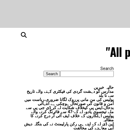
All 
Search
Search
حالیہ خبریں
مدارس کو دہشت گردی کی فیکٹری کہنے والے تاریخ
سے نا بلد
پولیس کی من مانی پرروک لگانا ضروری،ریاست میں
امن و قانون کی صورتحال ہوچکی ہے انتہائی
بدحال،ایس پی کیخلاف شکایت لے کر ڈی جی پی سے
ملے تیجسوی یادو، اے کے-47 سے فائرنگ کرنے والے
پولیس اہلکاروں کے خلاف ایف آئی آر درج کرنے کا
مطالبہ
این ڈی اے کے اپنے ہی رکن پارلیمنٹ نے کی بنگلہ دیش
آبی معاہدے کی مخالفت