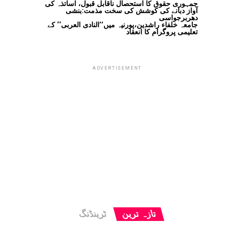
جمہوری حقوق کا استحصال ناقابل قبول، اساتذہ کی
آواز دبانے کی کوشش کی سخت مذمت:بنشی
دھربرجواسی
جامعہ خلفاء راشدین،پورنیہ میں’’النادی العربی‘‘ کے
تعلیمی پروگرام کا انعقاد
ADVERTISEMENT
تازہ ترین
ٹرینڈنگ