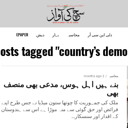
دلی این سی آر
محاسبہ
بہار
دیش
EPAPER
posts tagged "country’s demo
محاسبہ
2 months ago
بنے ہیں اہل ہوس، مدعی بھی منصف
بھی
ملک کی جمہوریت کا چوتھا ستون میڈیا نے جس طرح اپنے
فرائض اور حق گوئی سے منہ موڑا ہے اس سے ہندوستان
کے اقدار اور سنسکار...