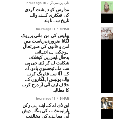
دلی این سی آر
10 hours ago
مدارس کو دہشت گردی
کی فیکٹری کہنے والے
تاریخ سے نا بلد
11 hours ago
BIHAR
پولیس کی من مانی پرروک
لگانا ضروری،ریاست میں
امن و قانون کی صورتحال
ہوچکی ہے انتہائی
بدحال،ایس پی کیخلاف
شکایت لے کر ڈی جی پی
سے ملے تیجسوی یادو، اے
کے-47 سے فائرنگ کرنے
والے پولیس اہلکاروں کے
خلاف ایف آئی آر درج کرنے
کا مطالبہ
11 hours ago
BIHAR
این ڈی اے کے اپنے ہی رکن
پارلیمنٹ نے کی بنگلہ دیش
آبی معاہدے کی مخالفت