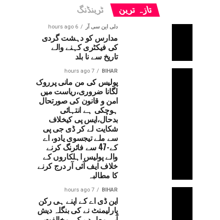
تازہ ترین
ٹرینڈنگ
دلی این سی آر
6 hours ago
مدارس کو دہشت گردی
کی فیکٹری کہنے والے
تاریخ سے نا بلد
7 hours ago
BIHAR
پولیس کی من مانی پرروک
لگانا ضروری،ریاست میں
امن و قانون کی صورتحال
ہوچکی ہے انتہائی
بدحال،ایس پی کیخلاف
شکایت لے کر ڈی جی پی
سے ملے تیجسوی یادو، اے
کے-47 سے فائرنگ کرنے
والے پولیس اہلکاروں کے
خلاف ایف آئی آر درج کرنے
کا مطالبہ
7 hours ago
BIHAR
این ڈی اے کے اپنے ہی رکن
پارلیمنٹ نے کی بنگلہ دیش
آبی معاہدے کی مخالفت