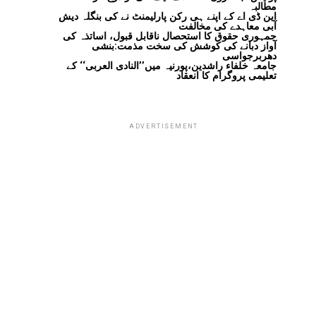
مطالبہ
این ڈی اے کے اپنے ہی رکن پارلیمنٹ نے کی بنگلہ دیش
آبی معاہدے کی مخالفت
جمہوری حقوق کا استحصال ناقابل قبول، اساتذہ کی
آواز دبانے کی کوشش کی سخت مذمت:بنشی
دھربرجواسی
جامعہ خلفاء راشدین،پورنیہ میں’’النادی العربی‘‘ کے
تعلیمی پروگرام کا انعقاد
ADVERTISEMENT