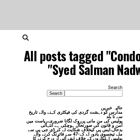
All posts tagged "Cond
Syed Salman Nadw
Search
Search
حالیہ خبریں
مدارس کو دہشت گردی کی فیکٹری کہنے والے تاریخ
سے نا بلد
پولیس کی من مانی پرروک لگانا ضروری،ریاست میں
امن و قانون کی صورتحال ہوچکی ہے انتہائی
بدحال،ایس پی کیخلاف شکایت لے کر ڈی جی پی سے
ملے تیجسوی یادو، اے کے-47 سے فائرنگ کرنے والے
پولیس اہلکاروں کے خلاف ایف آئی آر درج کرنے کا