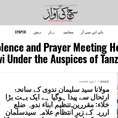
دلی این سی آر
محاسبہ
بہار
دیش
EPAPER
olence and Prayer Meeting H
i Under the Auspices of Tan
1 month ago
BIHAR
مولانا سید سلیمان ندوی کے سانحۂ
ارتحال سے پیدا ہوگیا ہے ایک بہت بڑا
خلاء: مقررین,تنظیم ابناء ندوہ ضلع
ارریہ کے زیرِ انتظام علامہ سیدسلمان