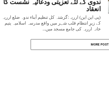
ندوی کے لئے تعزیتی ودعائیہ نشست کا
انعقاد
(پی این این) ارریہ:گزشتہ کل تنظیم أبناء ندوہ ضلع ارریہ
کے زیرِ انتظام قلب شہر میں واقع مدرسہ اسلامیہ یتیم
خانہ ارریہ کی جامع مسجد میں...
MORE POST