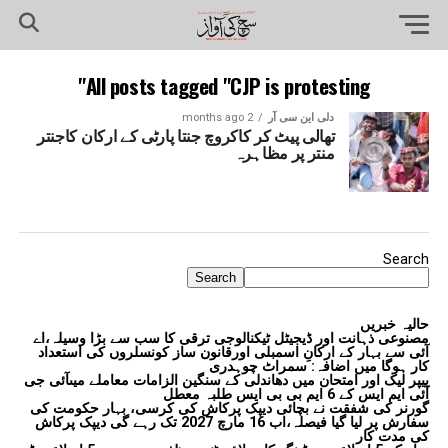
All posts tagged "CJP is protesting"
دلی این سی آر
2 months ago
تھالی پیٹ کر کاکروچ جنتا پارٹی کے ارکان کاجنتر
منتر پر مظاہرہ
Search
Search
حالیہ خبریں
مصنوعی ذہانت اور ڈیجیٹل ٹیکنالوجی ترقی کا سب سے بڑا وسیلہ،اے
آئی سے بہار کے ارکانِ اسمبلی اورقانون ساز کونسلروں کی استعداد
کار ہوگا میں اضافہ: سمراٹ چوہدری
پیپر لیک اور امتحان میں دھاندلی کے سنگین الزامات معاملے میںآئی جی
آئی ایم ایس کے 6 ایم بی بی ایس طلبہ معطل
گورنر کی شفقت نے بچائی دیپک پرکاش کی کرسی، بہار حکومت کی
سفارش پر لیا گیا فیصلہ،اب 16 مارچ 2027 تک رہے گی دیپک پرکاش
کی مدت کار