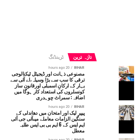
تازہ ترین
ٹرینڈنگ
20 hours ago
BIHAR
مصنوعی ذہانت اور ڈیجیٹل ٹیکنالوجی
ترقی کا سب سے بڑا وسیلہ،اے آئی سے
بہار کے ارکانِ اسمبلی اورقانون ساز
کونسلروں کی استعداد کار ہوگا میں
اضافہ: سمراٹ چوہدری
20 hours ago
BIHAR
پیپر لیک اور امتحان میں دھاندلی کے
سنگین الزامات معاملے میںآئی جی آئی
ایم ایس کے 6 ایم بی بی ایس طلبہ
معطل
20 hours ago
BIHAR