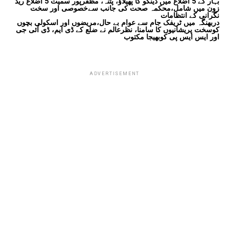
بہار کے 5 اضلاع میں ڈینگو کا پھیلاؤ، پٹنہ، مظفرپور سمیت 5 اضلاع ریڈ
زون میں شامل،محکمہ صحت کی جانب سےخصوصی اور سخت
نگرانی کے انتظامات
دربھنگہ میں ٹریفک جام سے عوام بے حال،مریضوں اور اسکولی بچوں
کوسخت پریشانیوں کا سامنا، نظرعالم نے ضلع کے ڈی ایم، ڈی آئی جی
اور ایس ایس پی کوبھیجا مکتوب
ADVERTISEMENT