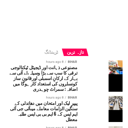
تازہ ترین
ٹرینڈنگ
8 hours ago
BIHAR
مصنوعی ذہانت اور ڈیجیٹل ٹیکنالوجی
ترقی کا سب سے بڑا وسیلہ،اے آئی سے
بہار کے ارکانِ اسمبلی اورقانون ساز
کونسلروں کی استعداد کار ہوگا میں
اضافہ: سمراٹ چوہدری
8 hours ago
BIHAR
پیپر لیک اور امتحان میں دھاندلی کے
سنگین الزامات معاملے میںآئی جی آئی
ایم ایس کے 6 ایم بی بی ایس طلبہ
معطل
8 hours ago
BIHAR