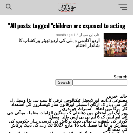
All posts tagged "children are exposed to acting"
دلی این سی آر
1 month ago
اردو اکادمی دہلی کی اردو تھیٹر ورکشاپ کا
شاندار اختتام
Search
Search
حالیہ خبریں
مصنوعی ذہانت اور ڈیجیٹل ٹیکنالوجی ترقی کا سب سے بڑا وسیلہ،اے
آئی سے بہار کے ارکانِ اسمبلی اورقانون ساز کونسلروں کی استعداد
کار ہوگا میں اضافہ: سمراٹ چوہدری
پیپر لیک اور امتحان میں دھاندلی کے سنگین الزامات معاملے میںآئی جی
آئی ایم ایس کے 6 ایم بی بی ایس طلبہ معطل
گورنر کی شفقت نے بچائی دیپک پرکاش کی کرسی، بہار حکومت کی
سفارش پر لیا گیا فیصلہ،اب 16 مارچ 2027 تک رہے گی دیپک پرکاش
کی مدت کار