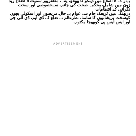
بہار کے 5 اضلاع میں ڈینگو کا پھیلاؤ، پٹنہ، مظفرپور سمیت 5 اضلاع ریڈ
زون میں شامل،محکمہ صحت کی جانب سےخصوصی اور سخت
نگرانی کے انتظامات
دربھنگہ میں ٹریفک جام سے عوام بے حال،مریضوں اور اسکولی بچوں
کوسخت پریشانیوں کا سامنا، نظرعالم نے ضلع کے ڈی ایم، ڈی آئی جی
اور ایس ایس پی کوبھیجا مکتوب
ADVERTISEMENT