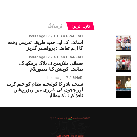
تازہ ترین
ٹرینڈنگ
17 hours ago
UTTAR PRADESH
اساتذہ کے لیے جدید طریقہ تدریس وقت
کا اہم تقاضہ: پروفیسر گلریز
17 hours ago
UTTAR PRADESH
صفائی ملازمین نے بلاک پرمکھ کے
نمائندہ کوپیش کیا میمورنڈم
17 hours ago
BIHAR
سنجے یادو کا کولیجیم نظام کو ختم کرنے
اور ججوں کی تقرری میں ریزرویشن
نافذ کرنے کامطالبہ