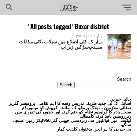
All posts tagged "Buxar district"
بہار
1 year ago
بہار کے کئی اضلاع میں سیلاب ،کئی مکانات
منہدم،سڑکیں زیر آب
Search
Search
حالیہ خبریں
اساتذہ کے لیے جدید طریقہ تدریس وقت کا اہم تقاضہ: پروفیسر گلریز
صفائی ملازمین نے بلاک پرمکھ کے نمائندہ کوپیش کیا میمورنڈم
سنجے یادو کا کولیجیم نظام کو ختم کرنے اور ججوں کی تقرری میں
ریزرویشن نافذ کرنے کامطالبہ
اوڈیشہ میں قبائلیوں سے زبردستی چھینی گئی950ایکڑ زمین :سنجے
سنگھ
بی جے پی کا ہر انجن بدعنوان:کلدیپ کمار