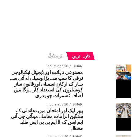
تازہ ترین
ٹرینڈنگ
20 hours ago
BIHAR
مصنوعی ذہانت اور ڈیجیٹل ٹیکنالوجی
ترقی کا سب سے بڑا وسیلہ،اے آئی سے
بہار کے ارکانِ اسمبلی اورقانون ساز
کونسلروں کی استعداد کار ہوگا میں
اضافہ: سمراٹ چوہدری
20 hours ago
BIHAR
پیپر لیک اور امتحان میں دھاندلی کے
سنگین الزامات معاملے میںآئی جی آئی
ایم ایس کے 6 ایم بی بی ایس طلبہ
معطل
20 hours ago
BIHAR