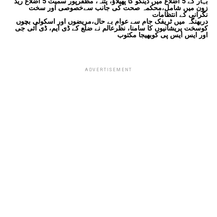
بہار کے 5 اضلاع میں ڈینگو کا پھیلاؤ، پٹنہ، مظفرپور سمیت 5 اضلاع ریڈ
زون میں شامل،محکمہ صحت کی جانب سےخصوصی اور سخت
نگرانی کے انتظامات
دربھنگہ میں ٹریفک جام سے عوام بے حال،مریضوں اور اسکولی بچوں
کوسخت پریشانیوں کا سامنا، نظرعالم نے ضلع کے ڈی ایم، ڈی آئی جی
اور ایس ایس پی کوبھیجا مکتوب
ADVERTISEMENT