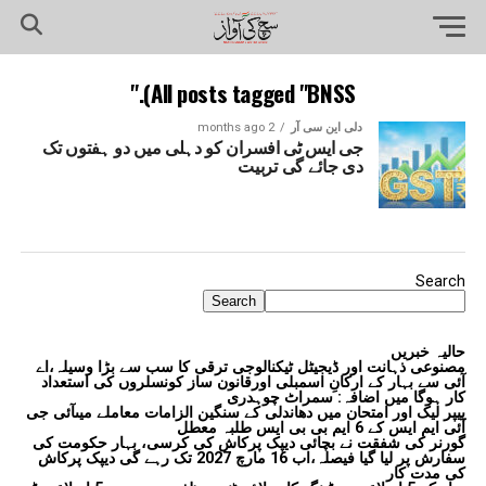
All posts tagged "BNSS)."
دلی این سی آر
2 months ago
جی ایس ٹی افسران کو دہلی میں دو ہفتوں تک
دی جائے گی تربیت
Search
Search
حالیہ خبریں
مصنوعی ذہانت اور ڈیجیٹل ٹیکنالوجی ترقی کا سب سے بڑا وسیلہ،اے
آئی سے بہار کے ارکانِ اسمبلی اورقانون ساز کونسلروں کی استعداد
کار ہوگا میں اضافہ: سمراٹ چوہدری
پیپر لیک اور امتحان میں دھاندلی کے سنگین الزامات معاملے میںآئی جی
آئی ایم ایس کے 6 ایم بی بی ایس طلبہ معطل
گورنر کی شفقت نے بچائی دیپک پرکاش کی کرسی، بہار حکومت کی
سفارش پر لیا گیا فیصلہ،اب 16 مارچ 2027 تک رہے گی دیپک پرکاش
کی مدت کار