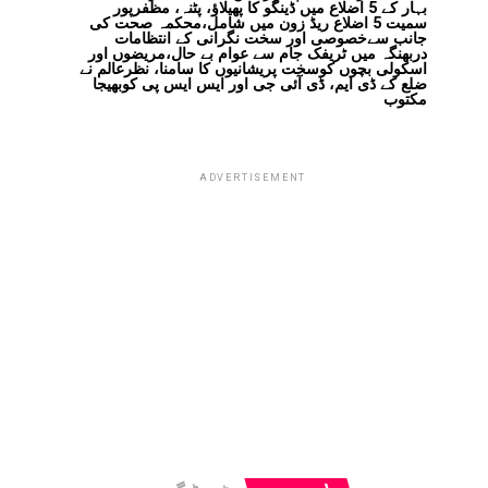
بہار کے 5 اضلاع میں ڈینگو کا پھیلاؤ، پٹنہ، مظفرپور
سمیت 5 اضلاع ریڈ زون میں شامل،محکمہ صحت کی
جانب سےخصوصی اور سخت نگرانی کے انتظامات
دربھنگہ میں ٹریفک جام سے عوام بے حال،مریضوں اور
اسکولی بچوں کوسخت پریشانیوں کا سامنا، نظرعالم نے
ضلع کے ڈی ایم، ڈی آئی جی اور ایس ایس پی کوبھیجا
مکتوب
ADVERTISEMENT