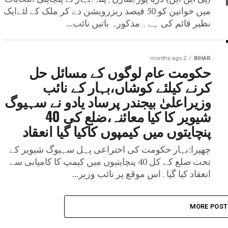
میں خواتین کو 50 فیصد ریزرویشن دے کر ملک کے لئےایک
نظیر قائم کی ہے۔ مذکورہ باتیں نائب...
2 months ago
BIHAR
حکومت عام لوگوں کے مسائل حل
کرنے کیلئے کوشاں،بہار کے نائب
وزیراعلیٰ بیجندر پرساد یادو نے سہیوگ
شیویر کا کیا معائنہ،ضلع کی 40
پنچایتوں میں کیمپوں کاکیا گیا انعقاد
چھپرا:بہار حکومت کی اختراعی پہل سہیوگ شیویر کے
تحت ضلع کے کل 40 پنچایتیوں میں کیمپ کا کامیابی سے
انعقاد کیا گیا۔اس موقع پر نائب وزیر...
MORE POST