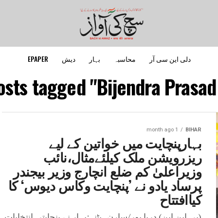
دلی این سی آر
محاسبہ
بہار
دیش
EPAPER
osts tagged "Bijendra Prasad 
1 month ago
BIHAR
بہارپنچایت میں خواتین کے لیے
ریزرویشن ملک کیلئےمثال،نائب
وزیراعلیٰ کم ضلع انچارج وزیر بیجندر
پرساد یادو نے ’پنچایت وکاس دیوس‘ کا
کیاافتتاح
(پی این این) دریا پور/سارن؍پٹنہ:بہار نے پنچایتی انتخابات