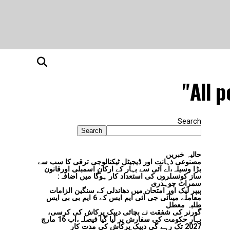
All p
Search
Search
حالیہ خبریں
مصنوعی ذہانت اور ڈیجیٹل ٹیکنالوجی ترقی کا سب سے
بڑا وسیلہ،اے آئی سے بہار کے ارکانِ اسمبلی اورقانون
ساز کونسلروں کی استعداد کار ہوگا میں اضافہ:
سمراٹ چوہدری
پیپر لیک اور امتحان میں دھاندلی کے سنگین الزامات
معاملے میںآئی جی آئی ایم ایس کے 6 ایم بی بی ایس
طلبہ معطل
گورنر کی شفقت نے بچائی دیپک پرکاش کی کرسی،
بہار حکومت کی سفارش پر لیا گیا فیصلہ،اب 16 مارچ
2027 تک رہے گی دیپک پرکاش کی مدت کار