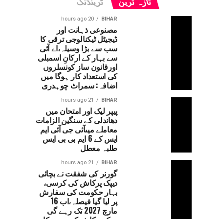
تازہ ترین
ٹرینڈنگ
20 hours ago
BIHAR
مصنوعی ذہانت اور
ڈیجیٹل ٹیکنالوجی ترقی کا
سب سے بڑا وسیلہ،اے آئی
سے بہار کے ارکانِ اسمبلی
اورقانون ساز کونسلروں
کی استعداد کار ہوگا میں
اضافہ: سمراٹ چوہدری
21 hours ago
BIHAR
پیپر لیک اور امتحان میں
دھاندلی کے سنگین الزامات
معاملے میںآئی جی آئی ایم
ایس کے 6 ایم بی بی ایس
طلبہ معطل
21 hours ago
BIHAR
گورنر کی شفقت نے بچائی
دیپک پرکاش کی کرسی،
بہار حکومت کی سفارش
پر لیا گیا فیصلہ،اب 16
مارچ 2027 تک رہے گی